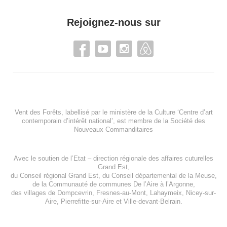
Rejoignez-nous sur
Vent des Forêts, labellisé par le ministère de la Culture ‘Centre d’art
contemporain d’intérêt national’, est membre de
la Société des
Nouveaux Commanditaires
Avec le soutien de l’
Etat – direction régionale des affaires cuturelles
Grand Est
,
du
Conseil régional Grand Est
, du
Conseil départemental de la Meuse
,
de la
Communauté de communes De l’Aire à l’Argonne
,
des villages de
Dompcevrin
,
Fresnes-au-Mont
,
Lahaymeix
,
Nicey-sur-
Aire
,
Pierrefitte-sur-Aire
et
Ville-devant-Belrain
.