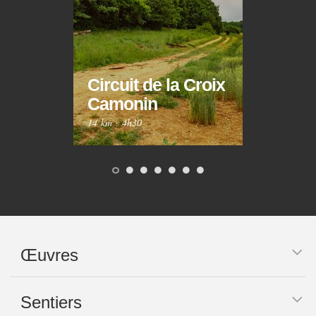
Circuit de la Croix
Circ
Camonin
Mar
14 km
·
4h30
10 km
Œuvres
Sentiers