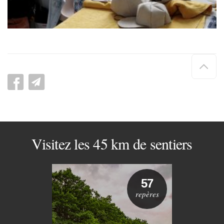
Hau
de
pag
Visitez les 45 km de sentiers
57
repères