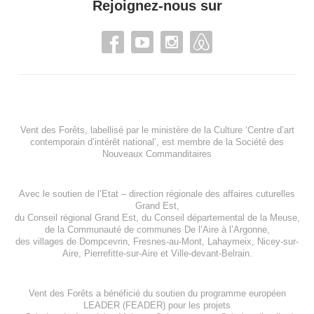
Rejoignez-nous sur
Vent des Forêts, labellisé par le ministère de la Culture ‘Centre d’art
contemporain d’intérêt national’, est membre de
la Société des
Nouveaux Commanditaires
Avec le soutien de l’
Etat – direction régionale des affaires cuturelles
Grand Est
,
du
Conseil régional Grand Est
, du
Conseil départemental de la Meuse
,
de la
Communauté de communes De l’Aire à l’Argonne
,
des villages de
Dompcevrin
,
Fresnes-au-Mont
,
Lahaymeix
,
Nicey-sur-
Aire
,
Pierrefitte-sur-Aire
et
Ville-devant-Belrain
.
Vent des Forêts a bénéficié du soutien du programme européen
LEADER (FEADER)
pour les projets