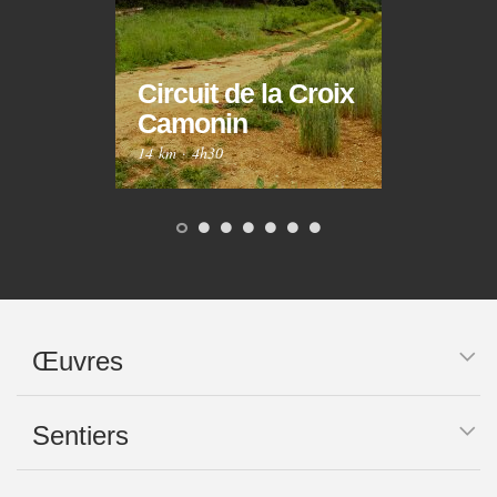
Circuit de la Croix
Circ
Camonin
Mar
14 km
·
4h30
10 km
Œuvres
Sentiers