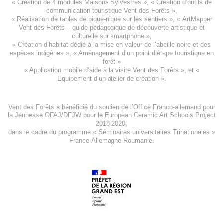
«
Création de 4 modules Maisons Sylvestres
», «
Création d’outils de
communication touristique Vent des Forêts
»,
« Réalisation de tables de pique-nique sur les sentiers », «
ArtMapper
Vent des Forêts
– guide pédagogique de découverte artistique et
culturelle sur smartphone »,
«
Création d’habitat dédié à la mise en valeur de l’abeille noire et des
espèces indigène
s », «
Aménagement d’un point d’étape touristique en
forêt
»
«
Application mobile d’aide à la visite Vent des Forêts
», et «
Equipement d’un atelier de création
».
Vent des Forêts a bénéficié du soutien de l’Office Franco-allemand pour
la Jeunesse
OFAJ/DFJW
pour le
European Ceramic Art Schools Project
2018-2020
,
dans le cadre du programme « Séminaires universitaires Trinationales »
France-Allemagne-Roumanie.