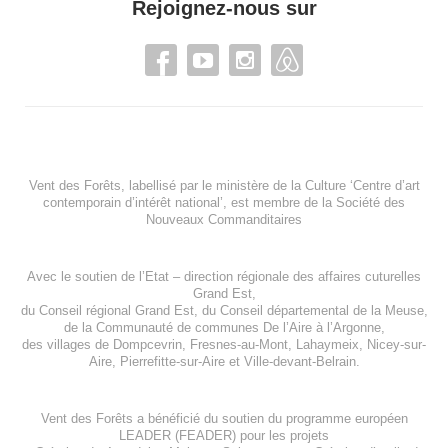
Rejoignez-nous sur
Vent des Forêts, labellisé par le ministère de la Culture ‘Centre d’art
contemporain d’intérêt national’, est membre de
la Société des
Nouveaux Commanditaires
Avec le soutien de l’
Etat – direction régionale des affaires cuturelles
Grand Est
,
du
Conseil régional Grand Est
, du
Conseil départemental de la Meuse
,
de la
Communauté de communes De l’Aire à l’Argonne
,
des villages de
Dompcevrin
,
Fresnes-au-Mont
,
Lahaymeix
,
Nicey-sur-
Aire
,
Pierrefitte-sur-Aire
et
Ville-devant-Belrain
.
Vent des Forêts a bénéficié du soutien du programme européen
LEADER (FEADER)
pour les projets