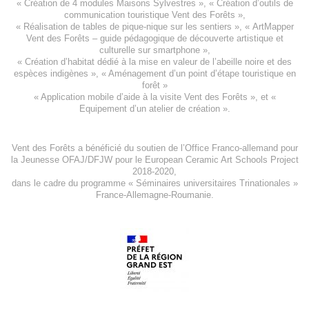
«
Création de 4 modules Maisons Sylvestres
», «
Création d’outils de
communication touristique Vent des Forêts
»,
« Réalisation de tables de pique-nique sur les sentiers », «
ArtMapper
Vent des Forêts
– guide pédagogique de découverte artistique et
culturelle sur smartphone »,
«
Création d’habitat dédié à la mise en valeur de l’abeille noire et des
espèces indigène
s », «
Aménagement d’un point d’étape touristique en
forêt
»
«
Application mobile d’aide à la visite Vent des Forêts
», et «
Equipement d’un atelier de création
».
Vent des Forêts a bénéficié du soutien de l’Office Franco-allemand pour
la Jeunesse
OFAJ/DFJW
pour le
European Ceramic Art Schools Project
2018-2020
,
dans le cadre du programme « Séminaires universitaires Trinationales »
France-Allemagne-Roumanie.