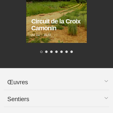
Circuit de la Croix
Circ
Camonin
Mar
14 km
·
4h30
10 km
Œuvres
Sentiers