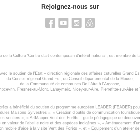
Rejoignez-nous sur
re de la Culture ‘Centre d’art contemporain d’intérêt national’, est membre de
l
vec le soutien de l’
Etat – direction régionale des affaires cuturelles Grand Es
du
Conseil régional Grand Est
, du
Conseil départemental de la Meuse
,
de la
Communauté de communes De l’Aire à l’Argonne
,
pcevrin
,
Fresnes-au-Mont
,
Lahaymeix
,
Nicey-sur-Aire
,
Pierrefitte-sur-Aire
et
orêts a bénéficié du soutien du programme européen
LEADER (FEADER)
pour
odules Maisons Sylvestres
», «
Création d’outils de communication touristiqu
les sentiers », «
ArtMapper Vent des Forêts
– guide pédagogique de découverte
e en valeur de l’abeille noire et des espèces indigène
s », «
Aménagement d’un p
on mobile d’aide à la visite Vent des Forêts
», et «
Equipement d’un atelier de