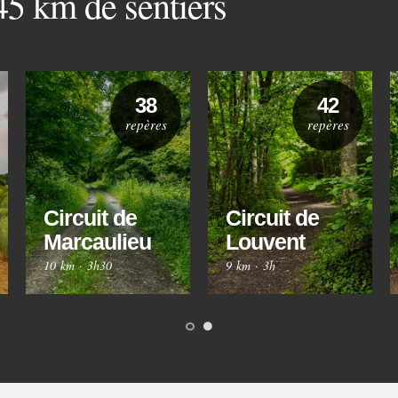
 45 km de sentiers
38
42
repères
repères
Circuit de
Circuit de
Marcaulieu
Louvent
10 km
·
3h30
9 km
·
3h