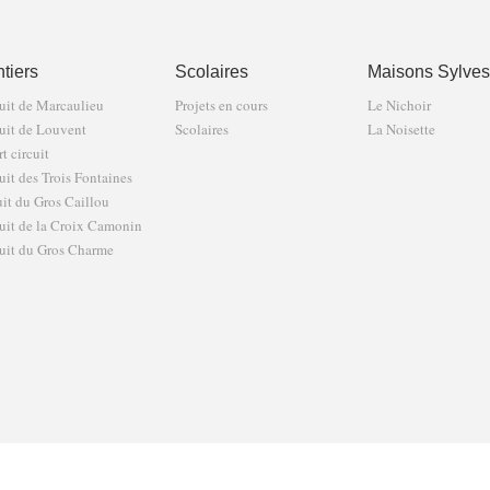
tiers
Scolaires
Maisons Sylves
uit de Marcaulieu
Projets en cours
Le Nichoir
uit de Louvent
Scolaires
La Noisette
t circuit
uit des Trois Fontaines
uit du Gros Caillou
uit de la Croix Camonin
uit du Gros Charme