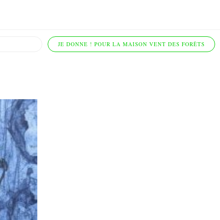
JE DONNE ! POUR LA MAISON VENT DES FORÊTS