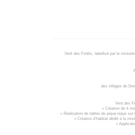
Vent des Forêts, labellisé par le ministè
A
des villages de
Dom
Vent des F
«
Création de 4 m
« Réalisation de tables de pique-nique sur 
«
Création d’habitat dédié à la mis
«
Applicati