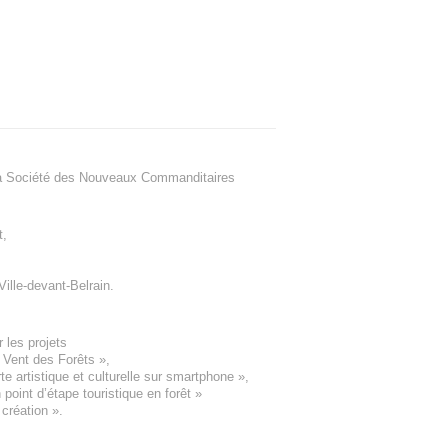
a Société des Nouveaux Commanditaires
t
,
Ville-devant-Belrain
.
 les projets
e Vent des Forêts
»,
 artistique et culturelle sur smartphone »,
oint d’étape touristique en forêt
»
 création
».