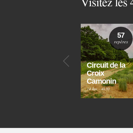
Visitez les
57
repères
Précédent
Circuit de la
Croix
Camonin
14 km
·
4h30