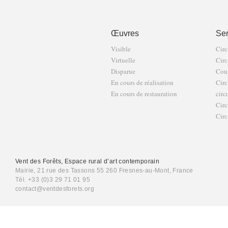
Œuvres
Sen
Visible
Circ
Virtuelle
Circ
Disparue
Cour
En cours de réalisation
Circ
En cours de restauration
circ
Circ
Circ
Vent des Forêts, Espace rural d’art contemporain
Mairie, 21 rue des Tassons 55 260 Fresnes-au-Mont, France
Tél. +33 (0)3 29 71 01 95
contact@ventdesforets.org