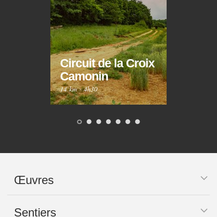
Circuit de la Croix
Circ
Camonin
Mar
14 km
·
4h30
10 km
Œuvres
Sentiers