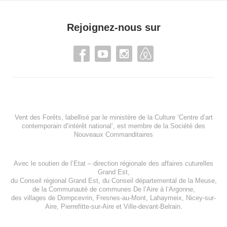
Rejoignez-nous sur
Vent des Forêts, labellisé par le ministère de la Culture ‘Centre d’art
contemporain d’intérêt national’, est membre de
la Société des
Nouveaux Commanditaires
Avec le soutien de l’
Etat – direction régionale des affaires cuturelles
Grand Est
,
du
Conseil régional Grand Est
, du
Conseil départemental de la Meuse
,
de la
Communauté de communes De l’Aire à l’Argonne
,
des villages de
Dompcevrin
,
Fresnes-au-Mont
,
Lahaymeix
,
Nicey-sur-
Aire
,
Pierrefitte-sur-Aire
et
Ville-devant-Belrain
.