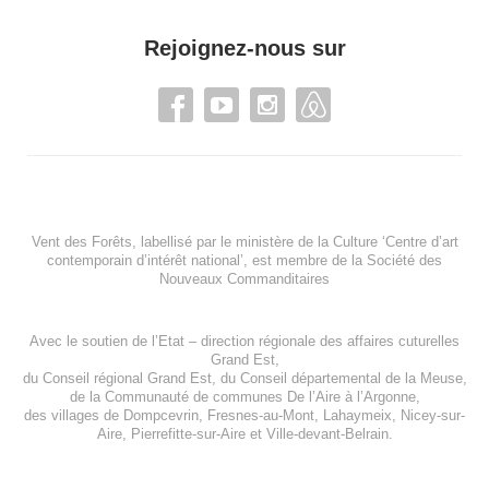
Rejoignez-nous sur
Vent des Forêts, labellisé par le ministère de la Culture ‘Centre d’art
contemporain d’intérêt national’, est membre de
la Société des
Nouveaux Commanditaires
Avec le soutien de l’
Etat – direction régionale des affaires cuturelles
Grand Est
,
du
Conseil régional Grand Est
, du
Conseil départemental de la Meuse
,
de la
Communauté de communes De l’Aire à l’Argonne
,
des villages de
Dompcevrin
,
Fresnes-au-Mont
,
Lahaymeix
,
Nicey-sur-
Aire
,
Pierrefitte-sur-Aire
et
Ville-devant-Belrain
.