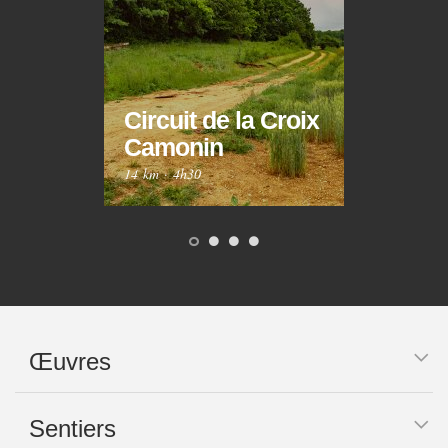
Circuit de la Croix
Circ
Camonin
Mar
14 km
·
4h30
10 km
Œuvres
Sentiers