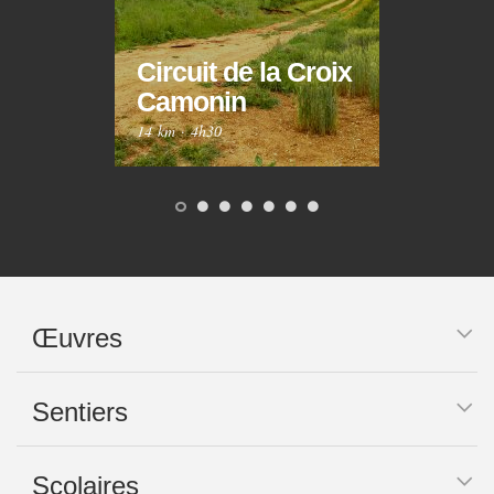
Circuit de la Croix
Circ
Camonin
Mar
14 km
·
4h30
10 km
Œuvres
Sentiers
Scolaires