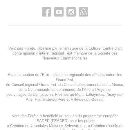
Vent des Forêts, labellisé par le ministère de la Culture ‘Centre d’art
contemporain d’intérêt national’, est membre de
la Société des
Nouveaux Commanditaires
Avec le soutien de l’
Etat – direction régionale des affaires cuturelles
Grand Est
,
du
Conseil régional Grand Est
, du
Conseil départemental de la Meuse
,
de la
Communauté de communes De l’Aire à l’Argonne
,
des villages de
Dompcevrin
,
Fresnes-au-Mont
,
Lahaymeix
,
Nicey-sur-
Aire
,
Pierrefitte-sur-Aire
et
Ville-devant-Belrain
.
Vent des Forêts a bénéficié du soutien du programme européen
LEADER (FEADER)
pour les projets
«
Création de 4 modules Maisons Sylvestres
», «
Création d’outils de