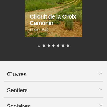
Circuit de la Croix
Circ
Camonin
Mar
14 km
·
4h30
10 km
Œuvres
Sentiers
Scolaires