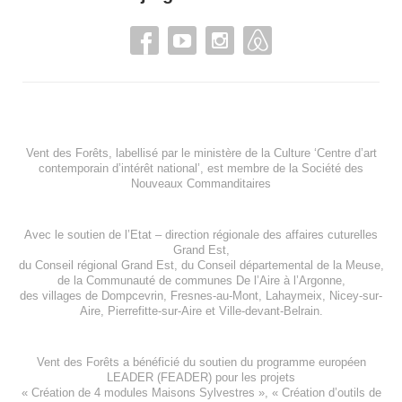
Vent des Forêts, labellisé par le ministère de la Culture ‘Centre d’art
contemporain d’intérêt national’, est membre de
la Société des
Nouveaux Commanditaires
Avec le soutien de l’
Etat – direction régionale des affaires cuturelles
Grand Est
,
du
Conseil régional Grand Est
, du
Conseil départemental de la Meuse
,
de la
Communauté de communes De l’Aire à l’Argonne
,
des villages de
Dompcevrin
,
Fresnes-au-Mont
,
Lahaymeix
,
Nicey-sur-
Aire
,
Pierrefitte-sur-Aire
et
Ville-devant-Belrain
.
Vent des Forêts a bénéficié du soutien du programme européen
LEADER (FEADER)
pour les projets
«
Création de 4 modules Maisons Sylvestres
», «
Création d’outils de