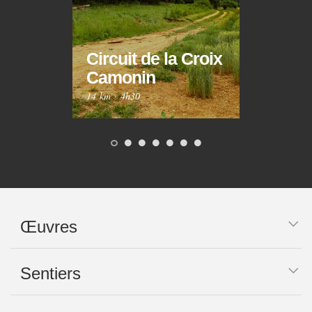
Circuit de la Croix
Circ
Camonin
Mar
14 km
·
4h30
10 km
Œuvres
Sentiers