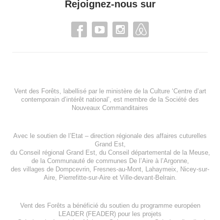
Rejoignez-nous sur
Vent des Forêts, labellisé par le ministère de la Culture ‘Centre d’art
contemporain d’intérêt national’, est membre de
la Société des
Nouveaux Commanditaires
Avec le soutien de l’
Etat – direction régionale des affaires cuturelles
Grand Est
,
du
Conseil régional Grand Est
, du
Conseil départemental de la Meuse
,
de la
Communauté de communes De l’Aire à l’Argonne
,
des villages de
Dompcevrin
,
Fresnes-au-Mont
,
Lahaymeix
,
Nicey-sur-
Aire
,
Pierrefitte-sur-Aire
et
Ville-devant-Belrain
.
Vent des Forêts a bénéficié du soutien du programme européen
LEADER (FEADER)
pour les projets