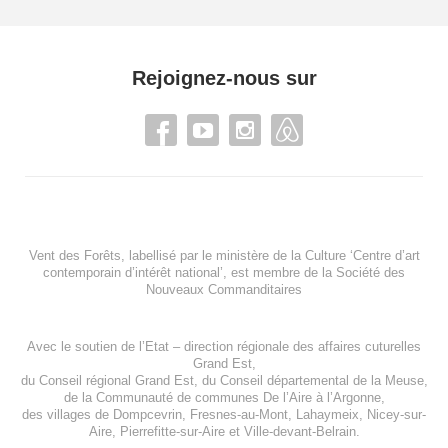
Rejoignez-nous sur
Vent des Forêts, labellisé par le ministère de la Culture ‘Centre d’art
contemporain d’intérêt national’, est membre de
la Société des
Nouveaux Commanditaires
Avec le soutien de l’
Etat – direction régionale des affaires cuturelles
Grand Est
,
du
Conseil régional Grand Est
, du
Conseil départemental de la Meuse
,
de la
Communauté de communes De l’Aire à l’Argonne
,
des villages de
Dompcevrin
,
Fresnes-au-Mont
,
Lahaymeix
,
Nicey-sur-
Aire
,
Pierrefitte-sur-Aire
et
Ville-devant-Belrain
.