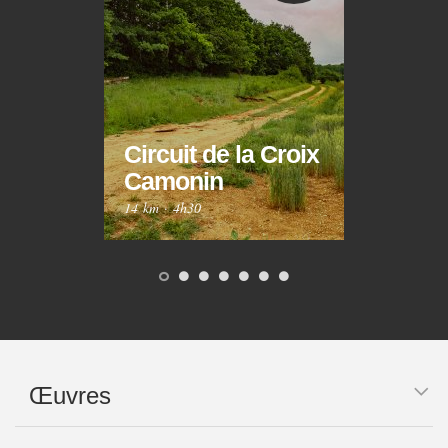
Circuit de la Croix
Circ
Camonin
Mar
14 km
·
4h30
10 km
Œuvres