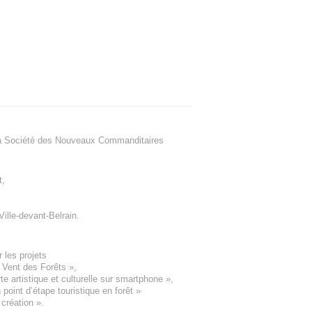
a Société des Nouveaux Commanditaires
t
,
Ville-devant-Belrain
.
 les projets
e Vent des Forêts
»,
 artistique et culturelle sur smartphone »,
oint d’étape touristique en forêt
»
 création
».