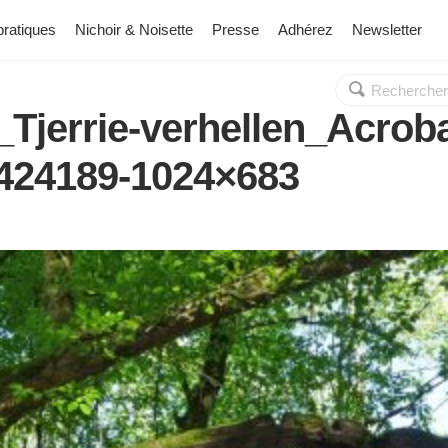
pratiques
Nichoir & Noisette
Presse
Adhérez
Newsletter
Rechercher :
OK
Tjerrie-verhellen_Acroba
424189-1024×683