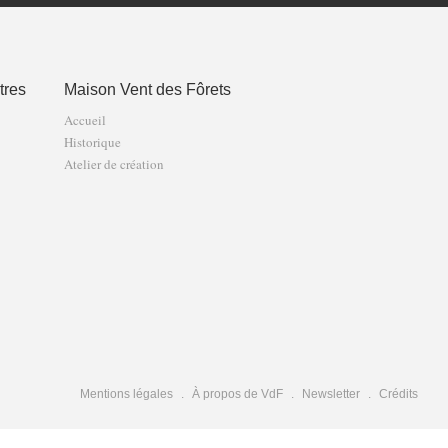
tres
Maison Vent des Fôrets
Accueil
Historique
Atelier de création
Mentions légales
À propos de VdF
Newsletter
Crédits