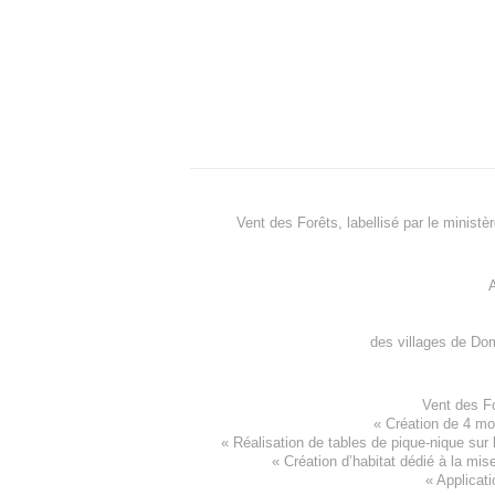
Vent des Forêts, labellisé par le ministè
A
des villages de
Dom
Vent des F
«
Création de 4 m
« Réalisation de tables de pique-nique sur 
«
Création d’habitat dédié à la mis
«
Applicati