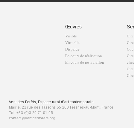
Œuvres
Sen
Visible
Circ
Virtuelle
Circ
Disparue
Cour
En cours de réalisation
Circ
En cours de restauration
circ
Circ
Circ
Vent des Forêts, Espace rural d’art contemporain
Mairie, 21 rue des Tassons 55 260 Fresnes-au-Mont, France
Tél. +33 (0)3 29 71 01 95
contact@ventdesforets.org