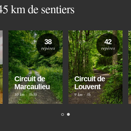
 45 km de sentiers
38
42
repères
repères
Circuit de
Circuit de
Marcaulieu
Louvent
10 km
·
3h30
9 km
·
3h