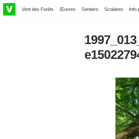
Vent des Forêts
Œuvres
Sentiers
Scolaires
Info 
1997_013_
e1502279