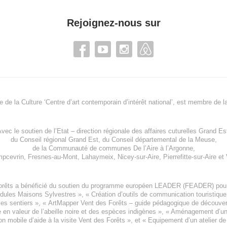
Rejoignez-nous sur
re de la Culture ‘Centre d’art contemporain d’intérêt national’, est membre de
l
vec le soutien de l’
Etat – direction régionale des affaires cuturelles Grand Es
du
Conseil régional Grand Est
, du
Conseil départemental de la Meuse
,
de la
Communauté de communes De l’Aire à l’Argonne
,
pcevrin
,
Fresnes-au-Mont
,
Lahaymeix
,
Nicey-sur-Aire
,
Pierrefitte-sur-Aire
et
orêts a bénéficié du soutien du programme européen
LEADER (FEADER)
pour
odules Maisons Sylvestres
», «
Création d’outils de communication touristiqu
les sentiers », «
ArtMapper Vent des Forêts
– guide pédagogique de découverte
e en valeur de l’abeille noire et des espèces indigène
s », «
Aménagement d’un p
on mobile d’aide à la visite Vent des Forêts
», et «
Equipement d’un atelier de