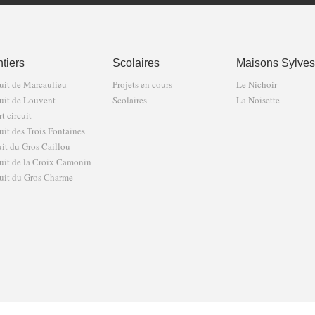
tiers
Scolaires
Maisons Sylves
uit de Marcaulieu
Projets en cours
Le Nichoir
uit de Louvent
Scolaires
La Noisette
t circuit
uit des Trois Fontaines
uit du Gros Caillou
uit de la Croix Camonin
uit du Gros Charme