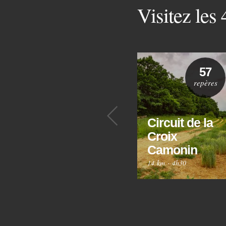
Visitez les
57
repères
Précédent
Circuit de la
Croix
Camonin
14 km
·
4h30