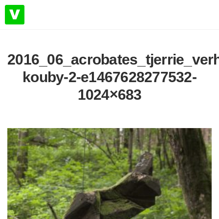
2016_06_acrobates_tjerrie_ver
kouby-2-e1467628277532-
1024×683