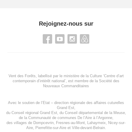
Rejoignez-nous sur
Vent des Forêts, labellisé par le ministère de la Culture ‘Centre d’art
contemporain d’intérêt national’, est membre de
la Société des
Nouveaux Commanditaires
Avec le soutien de l’
Etat – direction régionale des affaires cuturelles
Grand Est
,
du
Conseil régional Grand Est
, du
Conseil départemental de la Meuse
,
de la
Communauté de communes De l’Aire à l’Argonne
,
des villages de
Dompcevrin
,
Fresnes-au-Mont
,
Lahaymeix
,
Nicey-sur-
Aire
,
Pierrefitte-sur-Aire
et
Ville-devant-Belrain
.