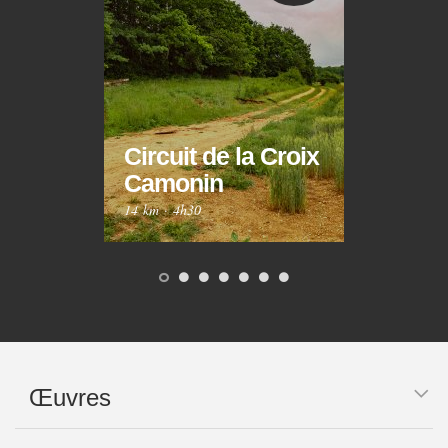
Circuit de la Croix
Circ
Camonin
Mar
14 km
·
4h30
10 km
Œuvres