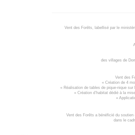
Vent des Forêts, labellisé par le ministè
A
des villages de
Dom
Vent des F
«
Création de 4 m
« Réalisation de tables de pique-nique sur 
«
Création d’habitat dédié à la mis
«
Applicati
Vent des Forêts a bénéficié du soutien
dans le cad