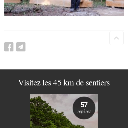
Hau
de
pag
Visitez les 45 km de sentiers
57
repères