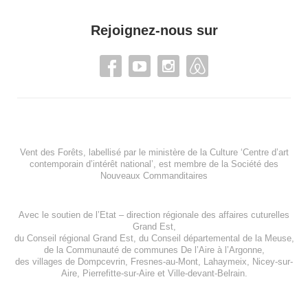
Rejoignez-nous sur
Vent des Forêts, labellisé par le ministère de la Culture ‘Centre d’art
contemporain d’intérêt national’, est membre de
la Société des
Nouveaux Commanditaires
Avec le soutien de l’
Etat – direction régionale des affaires cuturelles
Grand Est
,
du
Conseil régional Grand Est
, du
Conseil départemental de la Meuse
,
de la
Communauté de communes De l’Aire à l’Argonne
,
des villages de
Dompcevrin
,
Fresnes-au-Mont
,
Lahaymeix
,
Nicey-sur-
Aire
,
Pierrefitte-sur-Aire
et
Ville-devant-Belrain
.