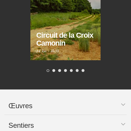
Circuit de la Croix
Circ
Camonin
Mar
14 km
·
4h30
10 km
Œuvres
Sentiers