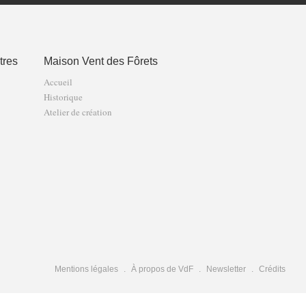
tres
Maison Vent des Fôrets
Accueil
Historique
Atelier de création
Mentions légales
À propos de VdF
Newsletter
Crédits