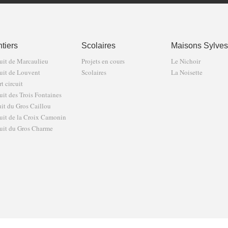
tiers
Scolaires
Maisons Sylves
uit de Marcaulieu
Projets en cours
Le Nichoir
uit de Louvent
Scolaires
La Noisette
t circuit
uit des Trois Fontaines
uit du Gros Caillou
uit de la Croix Camonin
uit du Gros Charme