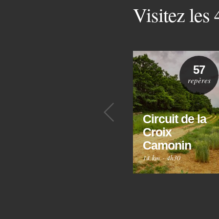
Visitez les
57
repères
Précédent
Circuit de la
Croix
Camonin
14 km
·
4h30