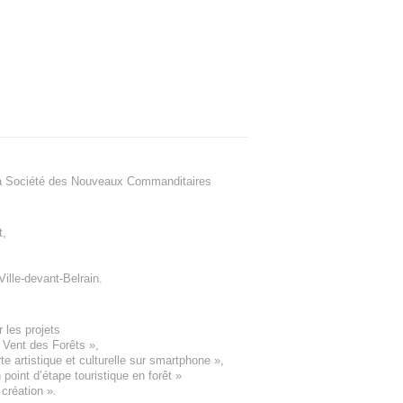
a Société des Nouveaux Commanditaires
t
,
Ville-devant-Belrain
.
 les projets
e Vent des Forêts
»,
 artistique et culturelle sur smartphone »,
oint d’étape touristique en forêt
»
 création
».