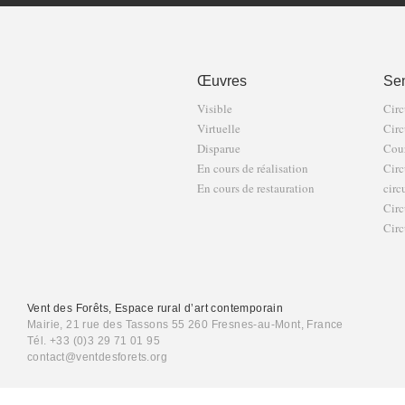
Œuvres
Sen
Visible
Circ
Virtuelle
Circ
Disparue
Cour
En cours de réalisation
Circ
En cours de restauration
circ
Circ
Circ
Vent des Forêts, Espace rural d’art contemporain
Mairie, 21 rue des Tassons 55 260 Fresnes-au-Mont, France
Tél. +33 (0)3 29 71 01 95
contact@ventdesforets.org