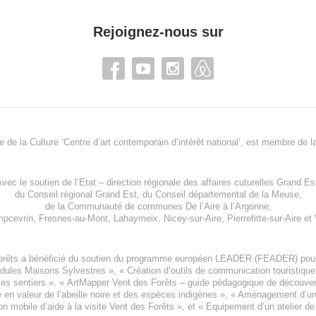
Rejoignez-nous sur
re de la Culture ‘Centre d’art contemporain d’intérêt national’, est membre de
l
vec le soutien de l’
Etat – direction régionale des affaires cuturelles Grand Es
du
Conseil régional Grand Est
, du
Conseil départemental de la Meuse
,
de la
Communauté de communes De l’Aire à l’Argonne
,
pcevrin
,
Fresnes-au-Mont
,
Lahaymeix
,
Nicey-sur-Aire
,
Pierrefitte-sur-Aire
et
orêts a bénéficié du soutien du programme européen
LEADER (FEADER)
pour
odules Maisons Sylvestres
», «
Création d’outils de communication touristiqu
les sentiers », «
ArtMapper Vent des Forêts
– guide pédagogique de découverte
e en valeur de l’abeille noire et des espèces indigène
s », «
Aménagement d’un p
on mobile d’aide à la visite Vent des Forêts
», et «
Equipement d’un atelier de