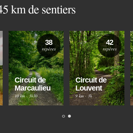
 45 km de sentiers
38
42
repères
repères
Circuit de
Circuit de
Marcaulieu
Louvent
10 km
·
3h30
9 km
·
3h