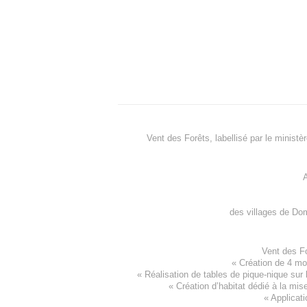
Vent des Forêts, labellisé par le ministè
A
des villages de
Dom
Vent des F
«
Création de 4 m
« Réalisation de tables de pique-nique sur 
«
Création d’habitat dédié à la mis
«
Applicati