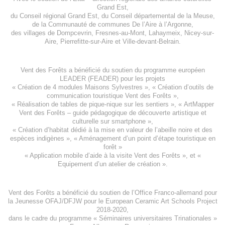
Grand Est
,
du
Conseil régional Grand Est
, du
Conseil départemental de la Meuse
,
de la
Communauté de communes De l’Aire à l’Argonne
,
des villages de
Dompcevrin
,
Fresnes-au-Mont
,
Lahaymeix
,
Nicey-sur-
Aire
,
Pierrefitte-sur-Aire
et
Ville-devant-Belrain
.
Vent des Forêts a bénéficié du soutien du programme européen
LEADER (FEADER)
pour les projets
«
Création de 4 modules Maisons Sylvestres
», «
Création d’outils de
communication touristique Vent des Forêts
»,
« Réalisation de tables de pique-nique sur les sentiers », «
ArtMapper
Vent des Forêts
– guide pédagogique de découverte artistique et
culturelle sur smartphone »,
«
Création d’habitat dédié à la mise en valeur de l’abeille noire et des
espèces indigène
s », «
Aménagement d’un point d’étape touristique en
forêt
»
«
Application mobile d’aide à la visite Vent des Forêts
», et «
Equipement d’un atelier de création
».
Vent des Forêts a bénéficié du soutien de l’Office Franco-allemand pour
la Jeunesse
OFAJ/DFJW
pour le
European Ceramic Art Schools Project
2018-2020
,
dans le cadre du programme « Séminaires universitaires Trinationales »