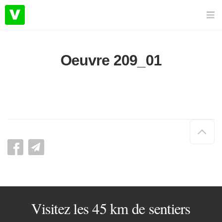
Oeuvre 209_01
Hau
de
pag
Visitez les 45 km de sentiers