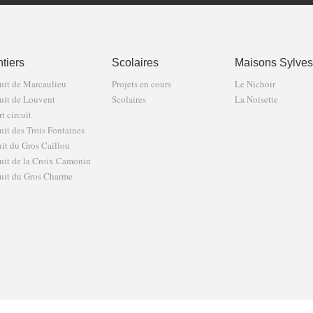
tiers
Scolaires
Maisons Sylves
uit de Marcaulieu
Projets en cours
Le Nichoir
uit de Louvent
Scolaires
La Noisette
t circuit
uit des Trois Fontaines
uit du Gros Caillou
uit de la Croix Camonin
uit du Gros Charme