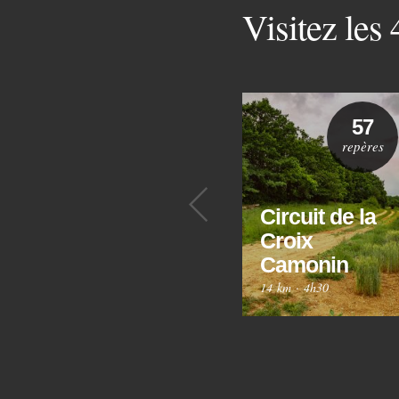
Visitez les
57
repères
Précédent
Circuit de la
Croix
Camonin
14 km
·
4h30