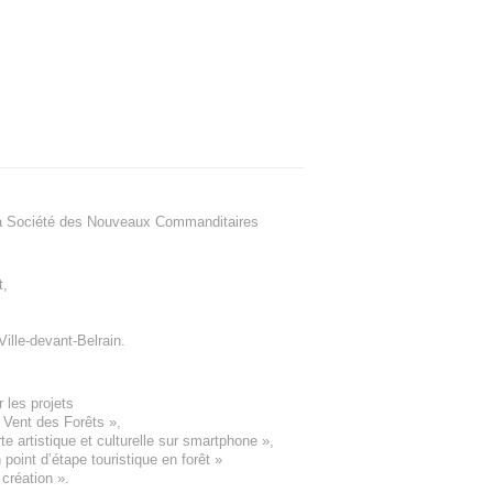
a Société des Nouveaux Commanditaires
t
,
Ville-devant-Belrain
.
 les projets
e Vent des Forêts
»,
 artistique et culturelle sur smartphone »,
oint d’étape touristique en forêt
»
 création
».