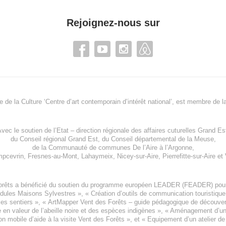
Rejoignez-nous sur
re de la Culture ‘Centre d’art contemporain d’intérêt national’, est membre de
l
vec le soutien de l’
Etat – direction régionale des affaires cuturelles Grand Es
du
Conseil régional Grand Est
, du
Conseil départemental de la Meuse
,
de la
Communauté de communes De l’Aire à l’Argonne
,
pcevrin
,
Fresnes-au-Mont
,
Lahaymeix
,
Nicey-sur-Aire
,
Pierrefitte-sur-Aire
et
orêts a bénéficié du soutien du programme européen
LEADER (FEADER)
pour
odules Maisons Sylvestres
», «
Création d’outils de communication touristiqu
les sentiers », «
ArtMapper Vent des Forêts
– guide pédagogique de découverte
e en valeur de l’abeille noire et des espèces indigène
s », «
Aménagement d’un p
on mobile d’aide à la visite Vent des Forêts
», et «
Equipement d’un atelier de