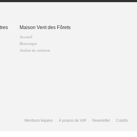
tres
Maison Vent des Fôrets
Accueil
Historique
Atelier de création
Mentions légales
À propos de VdF
Newsletter
Crédits