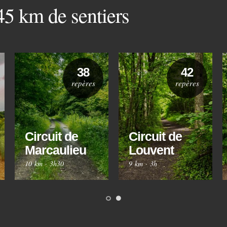
 45 km de sentiers
38
42
repères
repères
Circuit de
Circuit de
Marcaulieu
Louvent
10 km
·
3h30
9 km
·
3h