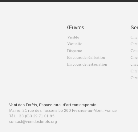
Œuvres
Sen
Visible
Circ
Virtuelle
Circ
Disparue
Cour
En cours de réalisation
Circ
En cours de restauration
circ
Circ
Circ
Vent des Forêts, Espace rural d’art contemporain
Mairie, 21 rue des Tassons 55 260 Fresnes-au-Mont, France
Tél. +33 (0)3 29 71 01 95
contact@ventdesforets.org