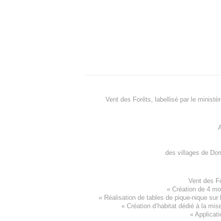
Vent des Forêts, labellisé par le ministè
A
des villages de
Dom
Vent des F
«
Création de 4 m
« Réalisation de tables de pique-nique sur 
«
Création d’habitat dédié à la mis
«
Applicati