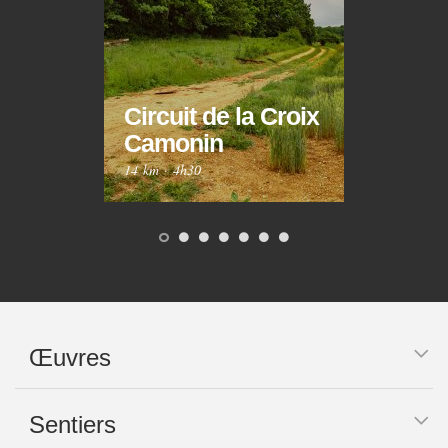
Circuit de la Croix
Circ
Camonin
Mar
14 km
·
4h30
10 km
Œuvres
Sentiers