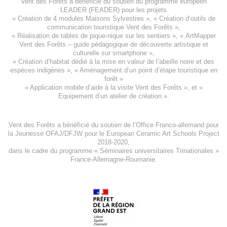
Vent des Forêts a bénéficié du soutien du programme européen
LEADER (FEADER)
pour les projets
«
Création de 4 modules Maisons Sylvestres
», «
Création d’outils de
communication touristique Vent des Forêts
»,
« Réalisation de tables de pique-nique sur les sentiers », «
ArtMapper
Vent des Forêts
– guide pédagogique de découverte artistique et
culturelle sur smartphone »,
«
Création d’habitat dédié à la mise en valeur de l’abeille noire et des
espèces indigène
s », «
Aménagement d’un point d’étape touristique en
forêt
»
«
Application mobile d’aide à la visite Vent des Forêts
», et «
Equipement d’un atelier de création
».
Vent des Forêts a bénéficié du soutien de l’Office Franco-allemand pour
la Jeunesse
OFAJ/DFJW
pour le
European Ceramic Art Schools Project
2018-2020
,
dans le cadre du programme « Séminaires universitaires Trinationales »
France-Allemagne-Roumanie.