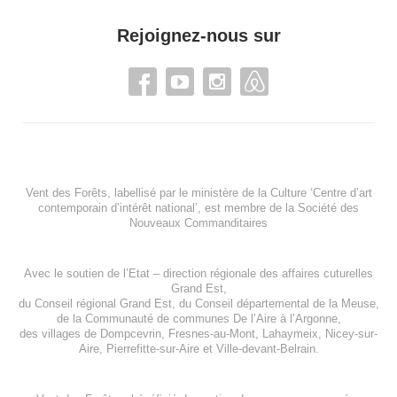
Rejoignez-nous sur
Vent des Forêts, labellisé par le ministère de la Culture ‘Centre d’art
contemporain d’intérêt national’, est membre de
la Société des
Nouveaux Commanditaires
Avec le soutien de l’
Etat – direction régionale des affaires cuturelles
Grand Est
,
du
Conseil régional Grand Est
, du
Conseil départemental de la Meuse
,
de la
Communauté de communes De l’Aire à l’Argonne
,
des villages de
Dompcevrin
,
Fresnes-au-Mont
,
Lahaymeix
,
Nicey-sur-
Aire
,
Pierrefitte-sur-Aire
et
Ville-devant-Belrain
.