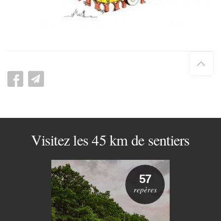
Hau
de
pag
Visitez les 45 km de sentiers
57
repères