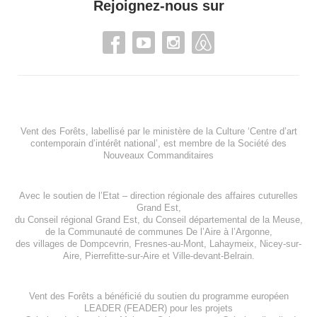
Rejoignez-nous sur
Vent des Forêts, labellisé par le ministère de la Culture ‘Centre d’art
contemporain d’intérêt national’, est membre de
la Société des
Nouveaux Commanditaires
Avec le soutien de l’
Etat – direction régionale des affaires cuturelles
Grand Est
,
du
Conseil régional Grand Est
, du
Conseil départemental de la Meuse
,
de la
Communauté de communes De l’Aire à l’Argonne
,
des villages de
Dompcevrin
,
Fresnes-au-Mont
,
Lahaymeix
,
Nicey-sur-
Aire
,
Pierrefitte-sur-Aire
et
Ville-devant-Belrain
.
Vent des Forêts a bénéficié du soutien du programme européen
LEADER (FEADER)
pour les projets