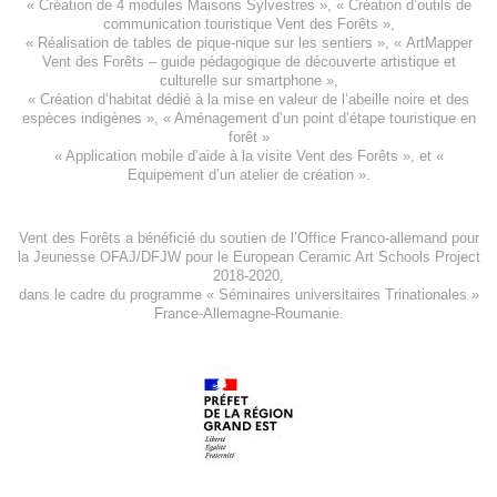
«
Création de 4 modules Maisons Sylvestres
», «
Création d’outils de
communication touristique Vent des Forêts
»,
« Réalisation de tables de pique-nique sur les sentiers », «
ArtMapper
Vent des Forêts
– guide pédagogique de découverte artistique et
culturelle sur smartphone »,
«
Création d’habitat dédié à la mise en valeur de l’abeille noire et des
espèces indigène
s », «
Aménagement d’un point d’étape touristique en
forêt
»
«
Application mobile d’aide à la visite Vent des Forêts
», et «
Equipement d’un atelier de création
».
Vent des Forêts a bénéficié du soutien de l’Office Franco-allemand pour
la Jeunesse
OFAJ/DFJW
pour le
European Ceramic Art Schools Project
2018-2020
,
dans le cadre du programme « Séminaires universitaires Trinationales »
France-Allemagne-Roumanie.