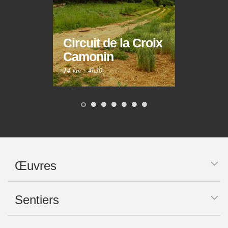
Circuit de la Croix
Circ
Camonin
Mar
14 km
·
4h30
10 km
Œuvres
Sentiers