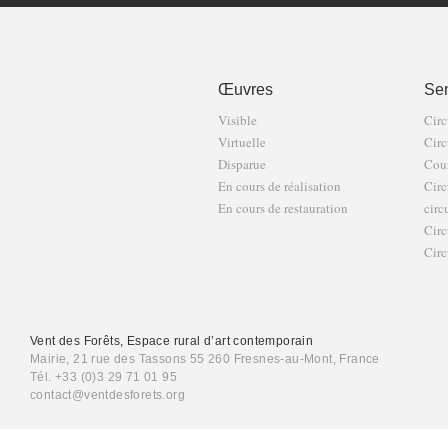
Œuvres
Sen
Visible
Circ
Virtuelle
Circ
Disparue
Cour
En cours de réalisation
Circ
En cours de restauration
circ
Circ
Circ
Vent des Forêts, Espace rural d’art contemporain
Mairie, 21 rue des Tassons 55 260 Fresnes-au-Mont, France
Tél. +33 (0)3 29 71 01 95
contact@ventdesforets.org