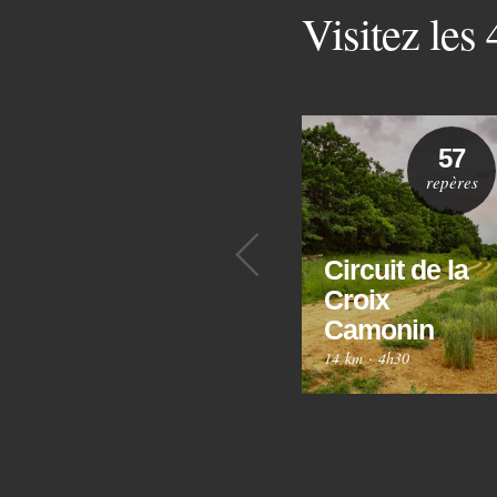
Visitez les
57
repères
Précédent
Circuit de la
Croix
Camonin
14 km
·
4h30