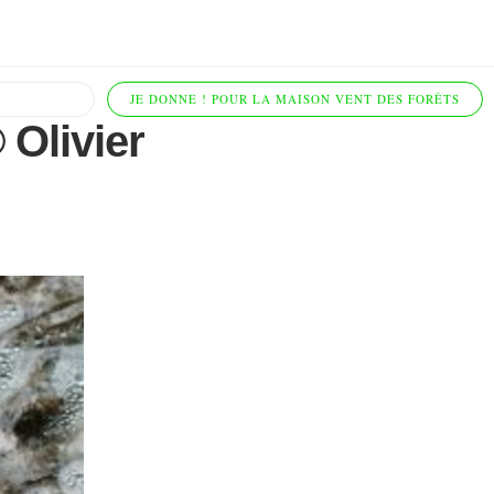
JE DONNE ! POUR LA MAISON VENT DES FORÊTS
 Olivier