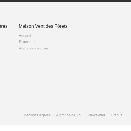
tres
Maison Vent des Fôrets
Accueil
Historique
Atelier de création
Mentions légales
À propos de VdF
Newsletter
Crédits