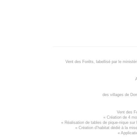
Vent des Forêts, labellisé par le ministè
A
des villages de
Dom
Vent des F
«
Création de 4 m
« Réalisation de tables de pique-nique sur 
«
Création d’habitat dédié à la mis
«
Applicati