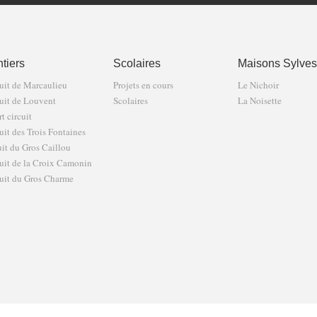
tiers
Scolaires
Maisons Sylves
uit de Marcaulieu
Projets en cours
Le Nichoir
uit de Louvent
Scolaires
La Noisette
t circuit
uit des Trois Fontaines
uit du Gros Caillou
uit de la Croix Camonin
uit du Gros Charme