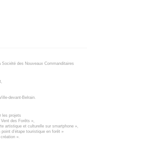
a Société des Nouveaux Commanditaires
t
,
Ville-devant-Belrain
.
 les projets
e Vent des Forêts
»,
 artistique et culturelle sur smartphone »,
oint d’étape touristique en forêt
»
 création
».