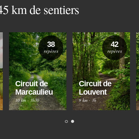
 45 km de sentiers
38
42
repères
repères
Circuit de
Circuit de
Marcaulieu
Louvent
10 km
·
3h30
9 km
·
3h