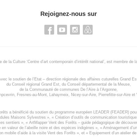
Rejoignez-nous sur
re de la Culture ‘Centre d’art contemporain d’intérêt national’, est membre de
l
vec le soutien de l’
Etat – direction régionale des affaires cuturelles Grand Es
du
Conseil régional Grand Est
, du
Conseil départemental de la Meuse
,
de la
Communauté de communes De l’Aire à l’Argonne
,
pcevrin
,
Fresnes-au-Mont
,
Lahaymeix
,
Nicey-sur-Aire
,
Pierrefitte-sur-Aire
et
orêts a bénéficié du soutien du programme européen
LEADER (FEADER)
pour
odules Maisons Sylvestres
», «
Création d’outils de communication touristiqu
les sentiers », «
ArtMapper Vent des Forêts
– guide pédagogique de découverte
e en valeur de l’abeille noire et des espèces indigène
s », «
Aménagement d’un p
on mobile d’aide à la visite Vent des Forêts
», et «
Equipement d’un atelier de