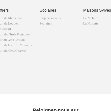
tiers
Scolaires
Maisons Sylves
uit de Marcaulieu
Projets en cours
Le Nichoir
uit de Louvent
Scolaires
La Noisette
t circuit
uit des Trois Fontaines
uit du Gros Caillou
uit de la Croix Camonin
uit du Gros Charme
Rejoignez-nous sur