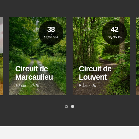
38
42
repères
repères
Circuit de
Circuit de
Marcaulieu
Louvent
10 km
·
3h30
9 km
·
3h