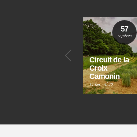
57
repères
Précédent
Circuit de la
Croix
Camonin
14 km
·
4h30