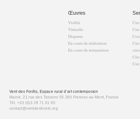
Œuvres
Sen
Visible
Circ
Virtuelle
Circ
Disparue
Cour
En cours de réalisation
Circ
En cours de restauration
circ
Circ
Circ
Vent des Forêts, Espace rural d’art contemporain
Mairie, 21 rue des Tassons 55 260 Fresnes-au-Mont, France
Tél. +33 (0)3 29 71 01 95
contact@ventdesforets.org