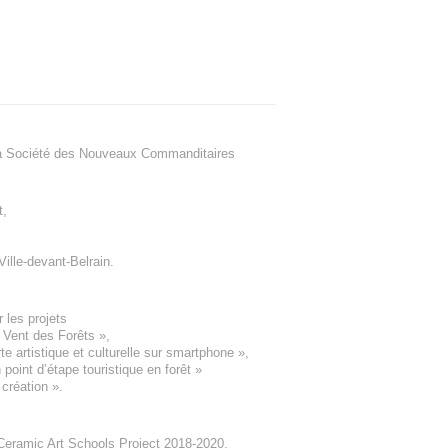
a Société des Nouveaux Commanditaires
t
,
Ville-devant-Belrain
.
 les projets
e Vent des Forêts
»,
 artistique et culturelle sur smartphone »,
oint d’étape touristique en forêt
»
 création
».
eramic Art Schools Project 2018-2020
,