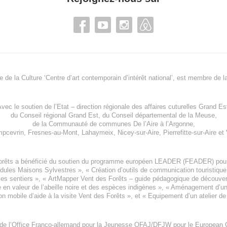
re de la Culture ‘Centre d’art contemporain d’intérêt national’, est membre de
l
vec le soutien de l’
Etat – direction régionale des affaires cuturelles Grand Es
du
Conseil régional Grand Est
, du
Conseil départemental de la Meuse
,
de la
Communauté de communes De l’Aire à l’Argonne
,
pcevrin
,
Fresnes-au-Mont
,
Lahaymeix
,
Nicey-sur-Aire
,
Pierrefitte-sur-Aire
et
orêts a bénéficié du soutien du programme européen
LEADER (FEADER)
pour
odules Maisons Sylvestres
», «
Création d’outils de communication touristiqu
les sentiers », «
ArtMapper Vent des Forêts
– guide pédagogique de découverte
e en valeur de l’abeille noire et des espèces indigène
s », «
Aménagement d’un p
on mobile d’aide à la visite Vent des Forêts
», et «
Equipement d’un atelier de
 de l’Office Franco-allemand pour la Jeunesse
OFAJ/DFJW
pour le
European C