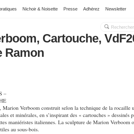
pratiques
Nichoir & Noisette
Presse
Adhérez
Newsletter
Rechercher :
OK
erboom, Cartouche, VdF2
e Ramon
S –
HE
 Marion Verboom construit selon la technique de la rocaille u
tales et minérales, en s’inspirant des « cartouches » dessinés 
ottes maniéristes italiennes. La sculpture de Marion Verboom 
tiles au sous-bois.