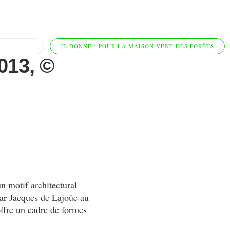
JE DONNE ! POUR LA MAISON VENT DES FORÊTS
013, ©
n motif architectural
par Jacques de Lajoüe au
offre un cadre de formes