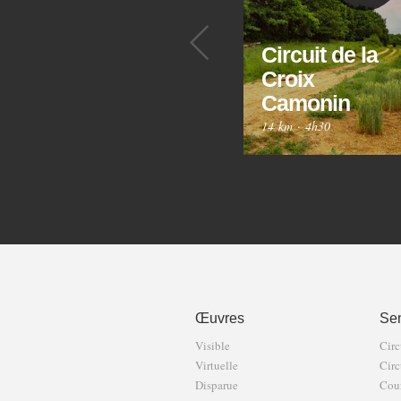
Précédent
Circuit de la
Croix
Camonin
14 km
·
4h30
Œuvres
Sen
Visible
Circ
Virtuelle
Circ
Disparue
Cour