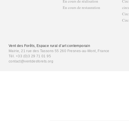
En cours de réalisation
Circ
En cours de restauration
circ
Circ
Circ
Vent des Forêts, Espace rural d’art contemporain
Mairie, 21 rue des Tassons 55 260 Fresnes-au-Mont, France
Tél. +33 (0)3 29 71 01 95
contact@ventdesforets.org