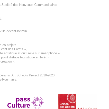
a Société des Nouveaux Commanditaires
t
,
Ville-devant-Belrain
.
 les projets
e Vent des Forêts
»,
 artistique et culturelle sur smartphone »,
oint d’étape touristique en forêt
»
 création
».
eramic Art Schools Project 2018-2020
,
ne-Roumanie.