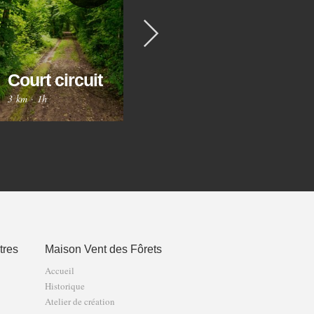
Suivant
Circuit des
Ci
Trois
Court circuit
Gr
Fontaines
3 km
·
1h
8 km
·
2h30
12 
tres
Maison Vent des Fôrets
Accueil
Historique
Atelier de création