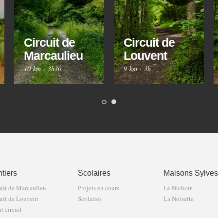
Circuit de
Circuit de
Marcaulieu
Louvent
10 km
·
3h30
9 km
·
3h
tiers
Scolaires
Maisons Sylves
uit de Marcaulieu
Projets en cours
Le Nichoir
uit de Louvent
Scolaires
La Noisette
t circuit