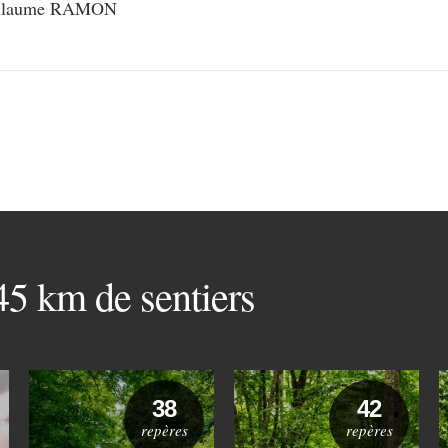
llaume RAMON
 45 km de sentiers
38
42
repères
repères