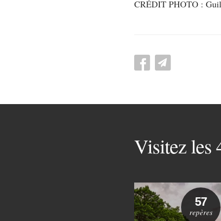
CRÉDIT PHOTO : Gui
Visitez les
57
repères