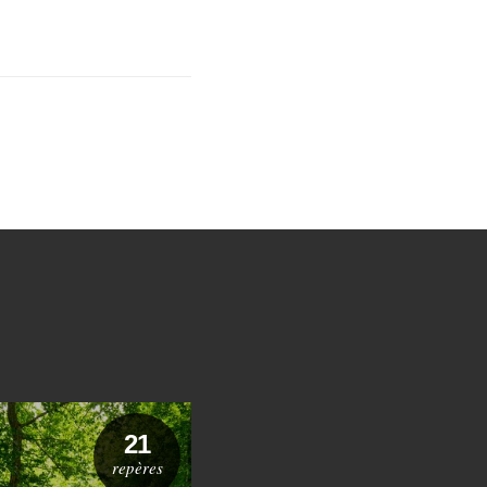
21
36
repères
repères