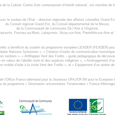
re de la Culture ‘Centre d’art contemporain d’intérêt national’, est membre de
l
vec le soutien de l’
Etat – direction régionale des affaires cuturelles Grand Es
du
Conseil régional Grand Est
, du
Conseil départemental de la Meuse
,
de la
Communauté de communes De l’Aire à l’Argonne
,
pcevrin
,
Fresnes-au-Mont
,
Lahaymeix
,
Nicey-sur-Aire
,
Pierrefitte-sur-Aire
et
orêts a bénéficié du soutien du programme européen
LEADER (FEADER)
pour
odules Maisons Sylvestres
», «
Création d’outils de communication touristiqu
les sentiers », «
ArtMapper Vent des Forêts
– guide pédagogique de découverte
e en valeur de l’abeille noire et des espèces indigène
s », «
Aménagement d’un p
on mobile d’aide à la visite Vent des Forêts
», et «
Equipement d’un atelier de
 de l’Office Franco-allemand pour la Jeunesse
OFAJ/DFJW
pour le
European C
re du programme « Séminaires universitaires Trinationales » France-Allemag