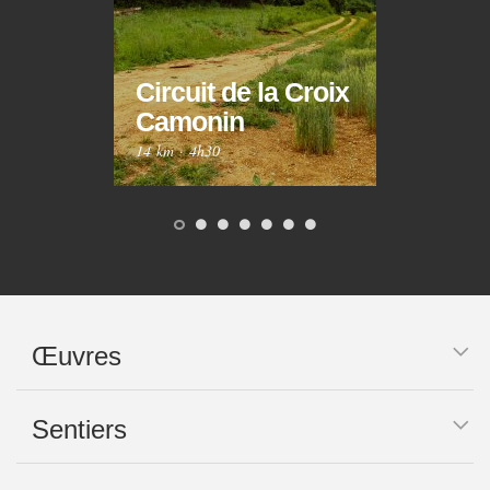
Circuit de la Croix
Circ
Camonin
Mar
14 km
·
4h30
10 km
Œuvres
Sentiers