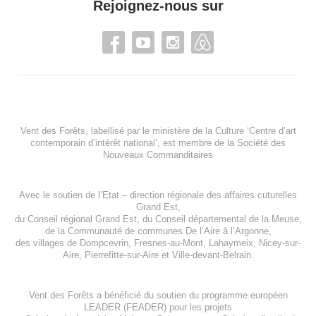
Rejoignez-nous sur
Vent des Forêts, labellisé par le ministère de la Culture ‘Centre d’art
contemporain d’intérêt national’, est membre de
la Société des
Nouveaux Commanditaires
Avec le soutien de l’
Etat – direction régionale des affaires cuturelles
Grand Est
,
du
Conseil régional Grand Est
, du
Conseil départemental de la Meuse
,
de la
Communauté de communes De l’Aire à l’Argonne
,
des villages de
Dompcevrin
,
Fresnes-au-Mont
,
Lahaymeix
,
Nicey-sur-
Aire
,
Pierrefitte-sur-Aire
et
Ville-devant-Belrain
.
Vent des Forêts a bénéficié du soutien du programme européen
LEADER (FEADER)
pour les projets