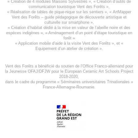
«
Création de 4 modules Maisons Sylvestres
», «
Création d’outils de
communication touristique Vent des Forêts
»,
« Réalisation de tables de pique-nique sur les sentiers », «
ArtMapper
Vent des Forêts
– guide pédagogique de découverte artistique et
culturelle sur smartphone »,
«
Création d’habitat dédié à la mise en valeur de l’abeille noire et des
espèces indigène
s », «
Aménagement d’un point d’étape touristique en
forêt
»
«
Application mobile d’aide à la visite Vent des Forêts
», et «
Equipement d’un atelier de création
».
Vent des Forêts a bénéficié du soutien de l’Office Franco-allemand pour
la Jeunesse
OFAJ/DFJW
pour le
European Ceramic Art Schools Project
2018-2020
,
dans le cadre du programme « Séminaires universitaires Trinationales »
France-Allemagne-Roumanie.