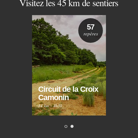
Visitez les 45 km de sentiers
57
repères
Circuit de la Croix
Circ
Camonin
Mar
14 km
·
4h30
10 km