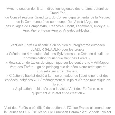
Avec le soutien de l’
Etat – direction régionale des affaires cuturelles
Grand Est
,
du
Conseil régional Grand Est
, du
Conseil départemental de la Meuse
,
de la
Communauté de communes De l’Aire à l’Argonne
,
des villages de
Dompcevrin
,
Fresnes-au-Mont
,
Lahaymeix
,
Nicey-sur-
Aire
,
Pierrefitte-sur-Aire
et
Ville-devant-Belrain
.
Vent des Forêts a bénéficié du soutien du programme européen
LEADER (FEADER)
pour les projets
«
Création de 4 modules Maisons Sylvestres
», «
Création d’outils de
communication touristique Vent des Forêts
»,
« Réalisation de tables de pique-nique sur les sentiers », «
ArtMapper
Vent des Forêts
– guide pédagogique de découverte artistique et
culturelle sur smartphone »,
«
Création d’habitat dédié à la mise en valeur de l’abeille noire et des
espèces indigène
s », «
Aménagement d’un point d’étape touristique en
forêt
»
«
Application mobile d’aide à la visite Vent des Forêts
», et «
Equipement d’un atelier de création
».
Vent des Forêts a bénéficié du soutien de l’Office Franco-allemand pour
la Jeunesse
OFAJ/DFJW
pour le
European Ceramic Art Schools Project