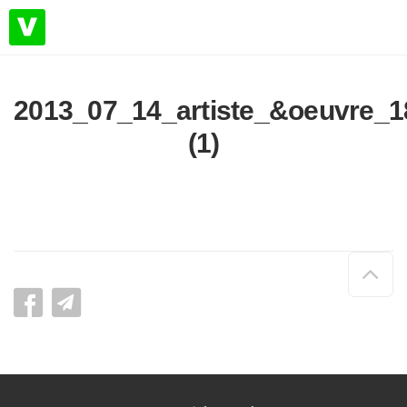
2013_07_14_artiste_&oeuvre_1
(1)
Hau
de
pag