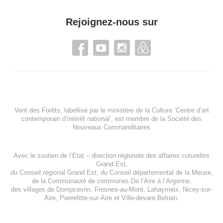
Rejoignez-nous sur
Vent des Forêts, labellisé par le ministère de la Culture ‘Centre d’art
contemporain d’intérêt national’, est membre de
la Société des
Nouveaux Commanditaires
Avec le soutien de l’
Etat – direction régionale des affaires cuturelles
Grand Est
,
du
Conseil régional Grand Est
, du
Conseil départemental de la Meuse
,
de la
Communauté de communes De l’Aire à l’Argonne
,
des villages de
Dompcevrin
,
Fresnes-au-Mont
,
Lahaymeix
,
Nicey-sur-
Aire
,
Pierrefitte-sur-Aire
et
Ville-devant-Belrain
.