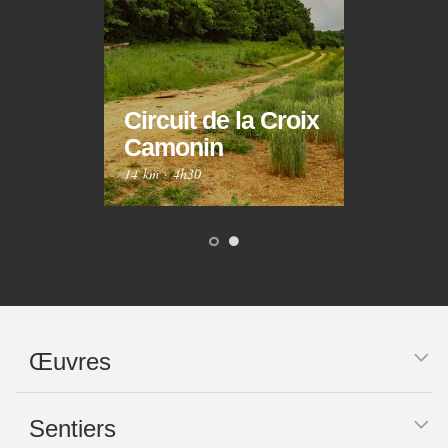
Circuit de la Croix
Circ
Camonin
Mar
14 km
·
4h30
10 km
Œuvres
Sentiers