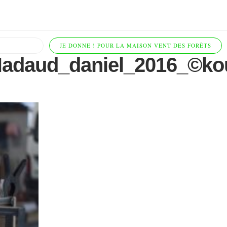
JE DONNE ! POUR LA MAISON VENT DES FORÊTS
Nadaud_daniel_2016_©ko