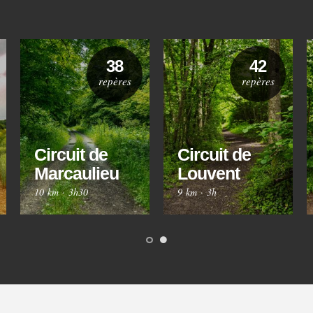
38
42
repères
repères
Circuit de
Circuit de
Marcaulieu
Louvent
10 km
·
3h30
9 km
·
3h