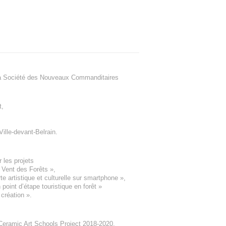
a Société des Nouveaux Commanditaires
t
,
Ville-devant-Belrain
.
 les projets
e Vent des Forêts
»,
 artistique et culturelle sur smartphone »,
oint d’étape touristique en forêt
»
 création
».
eramic Art Schools Project 2018-2020
,