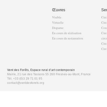
Œuvres
Sen
Visible
Circ
Virtuelle
Circ
Disparue
Cour
En cours de réalisation
Circ
En cours de restauration
circ
Circ
Circ
Vent des Forêts, Espace rural d’art contemporain
Mairie, 21 rue des Tassons 55 260 Fresnes-au-Mont, France
Tél. +33 (0)3 29 71 01 95
contact@ventdesforets.org