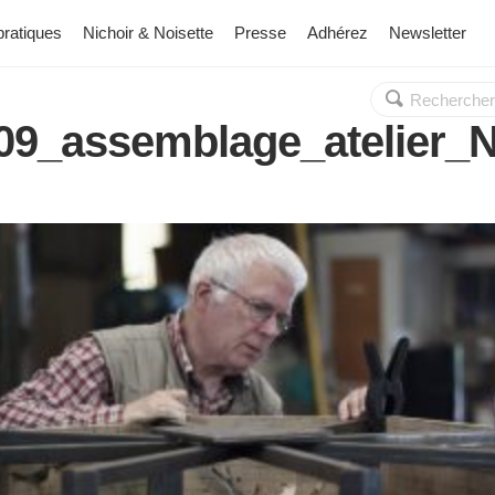
pratiques
Nichoir & Noisette
Presse
Adhérez
Newsletter
Rechercher :
OK
09_assemblage_atelier_