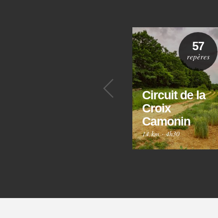
57
repères
Précédent
Circuit de la
Croix
Camonin
14 km
·
4h30