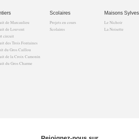
tiers
Scolaires
Maisons Sylves
uit de Marcaulieu
Projets en cours
Le Nichoir
uit de Louvent
Scolaires
La Noisette
t circuit
uit des Trois Fontaines
uit du Gros Caillou
uit de la Croix Camonin
uit du Gros Charme
Rejoignez-nous sur