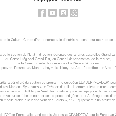
re de la Culture ‘Centre d’art contemporain d’intérêt national’, est membre de
l
vec le soutien de l’
Etat – direction régionale des affaires cuturelles Grand Es
du
Conseil régional Grand Est
, du
Conseil départemental de la Meuse
,
de la
Communauté de communes De l’Aire à l’Argonne
,
pcevrin
,
Fresnes-au-Mont
,
Lahaymeix
,
Nicey-sur-Aire
,
Pierrefitte-sur-Aire
et
orêts a bénéficié du soutien du programme européen
LEADER (FEADER)
pour
odules Maisons Sylvestres
», «
Création d’outils de communication touristiqu
les sentiers », «
ArtMapper Vent des Forêts
– guide pédagogique de découverte
e en valeur de l’abeille noire et des espèces indigène
s », «
Aménagement d’un p
on mobile d’aide à la visite Vent des Forêts
», et «
Equipement d’un atelier de
 de l’Office Franco-allemand pour la Jeunesse
OFAJ/DFJW
pour le
European C