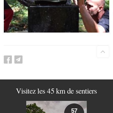
Hau
de
pag
Visitez les 45 km de sentiers
57