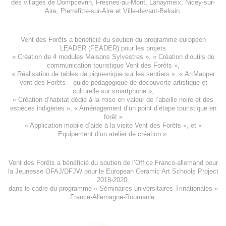
des villages de
Dompcevrin
,
Fresnes-au-Mont
,
Lahaymeix
,
Nicey-sur-
Aire
,
Pierrefitte-sur-Aire
et
Ville-devant-Belrain
.
Vent des Forêts a bénéficié du soutien du programme européen
LEADER (FEADER)
pour les projets
«
Création de 4 modules Maisons Sylvestres
», «
Création d’outils de
communication touristique Vent des Forêts
»,
« Réalisation de tables de pique-nique sur les sentiers », «
ArtMapper
Vent des Forêts
– guide pédagogique de découverte artistique et
culturelle sur smartphone »,
«
Création d’habitat dédié à la mise en valeur de l’abeille noire et des
espèces indigène
s », «
Aménagement d’un point d’étape touristique en
forêt
»
«
Application mobile d’aide à la visite Vent des Forêts
», et «
Equipement d’un atelier de création
».
Vent des Forêts a bénéficié du soutien de l’Office Franco-allemand pour
la Jeunesse
OFAJ/DFJW
pour le
European Ceramic Art Schools Project
2018-2020
,
dans le cadre du programme « Séminaires universitaires Trinationales »
France-Allemagne-Roumanie.