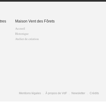
tres
Maison Vent des Fôrets
Accueil
Historique
Atelier de création
Mentions légales
À propos de VdF
Newsletter
Crédits