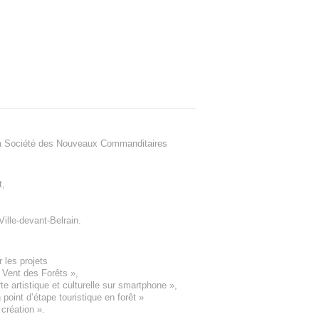
a Société des Nouveaux Commanditaires
t
,
Ville-devant-Belrain
.
 les projets
e Vent des Forêts
»,
 artistique et culturelle sur smartphone »,
oint d’étape touristique en forêt
»
 création
».