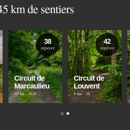
 45 km de sentiers
38
42
repères
repères
Circuit de
Circuit de
Marcaulieu
Louvent
10 km
·
3h30
9 km
·
3h