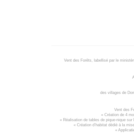
Vent des Forêts, labellisé par le ministè
A
des villages de
Dom
Vent des F
«
Création de 4 m
« Réalisation de tables de pique-nique sur 
«
Création d’habitat dédié à la mis
«
Applicati