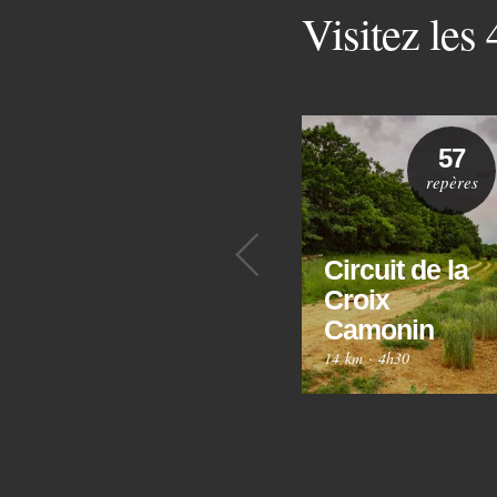
Visitez les
57
repères
Précédent
Circuit de la
Croix
Camonin
14 km
·
4h30