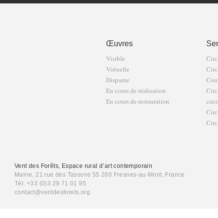
Œuvres
Sen
Visible
Circ
Virtuelle
Circ
Disparue
Cour
En cours de réalisation
Circ
En cours de restauration
circ
Circ
Circ
Vent des Forêts, Espace rural d’art contemporain
Mairie, 21 rue des Tassons 55 260 Fresnes-au-Mont, France
Tél. +33 (0)3 29 71 01 95
contact@ventdesforets.org