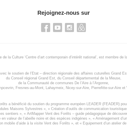
Rejoignez-nous sur
re de la Culture ‘Centre d’art contemporain d’intérêt national’, est membre de
l
vec le soutien de l’
Etat – direction régionale des affaires cuturelles Grand Es
du
Conseil régional Grand Est
, du
Conseil départemental de la Meuse
,
de la
Communauté de communes De l’Aire à l’Argonne
,
pcevrin
,
Fresnes-au-Mont
,
Lahaymeix
,
Nicey-sur-Aire
,
Pierrefitte-sur-Aire
et
orêts a bénéficié du soutien du programme européen
LEADER (FEADER)
pour
odules Maisons Sylvestres
», «
Création d’outils de communication touristiqu
les sentiers », «
ArtMapper Vent des Forêts
– guide pédagogique de découverte
e en valeur de l’abeille noire et des espèces indigène
s », «
Aménagement d’un p
on mobile d’aide à la visite Vent des Forêts
», et «
Equipement d’un atelier de