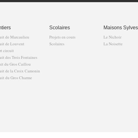
tiers
Scolaires
Maisons Sylves
uit de Marcaulieu
Projets en cours
Le Nichoir
uit de Louvent
Scolaires
La Noisette
t circuit
uit des Trois Fontaines
uit du Gros Caillou
uit de la Croix Camonin
uit du Gros Charme