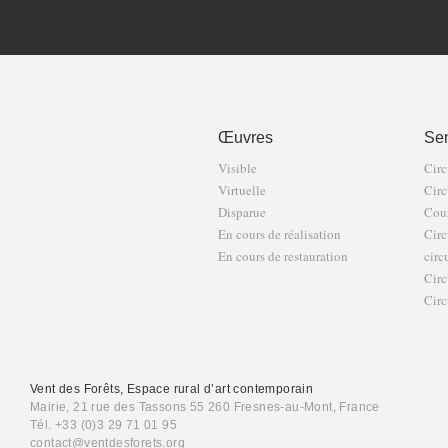
Œuvres
Sen
Visible
Circ
Virtuelle
Circ
Disparue
Cour
En cours de réalisation
Circ
En cours de restauration
circ
Circ
Circ
Vent des Forêts, Espace rural d’art contemporain
Mairie, 21 rue des Tassons 55 260 Fresnes-au-Mont, France
Tél. +33 (0)3 29 71 01 95
contact@ventdesforets.org