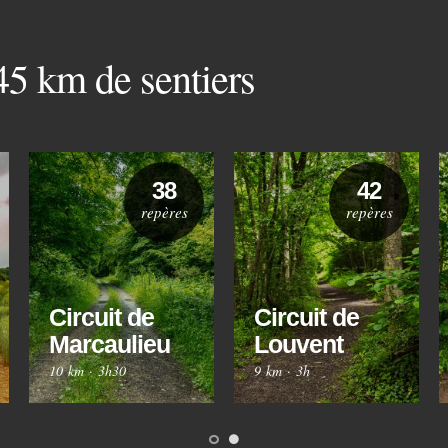
 45 km de sentiers
38
42
repères
repères
Circuit de
Circuit de
Marcaulieu
Louvent
10 km
·
3h30
9 km
·
3h