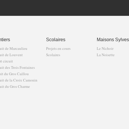
tiers
Scolaires
Maisons Sylves
uit de Marcaulieu
Projets en cours
Le Nichoir
uit de Louvent
Scolaires
La Noisette
t circuit
uit des Trois Fontaines
uit du Gros Caillou
uit de la Croix Camonin
uit du Gros Charme