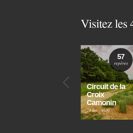
Visitez les
57
repères
Précédent
Circuit de la
Croix
Camonin
14 km
·
4h30