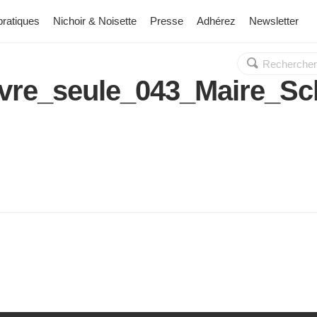
pratiques
Nichoir & Noisette
Presse
Adhérez
Newsletter
Rechercher :
OK
vre_seule_043_Maire_Sc