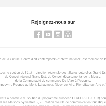
Rejoignez-nous sur
re de la Culture ‘Centre d’art contemporain d’intérêt national’, est membre de
l
vec le soutien de l’
Etat – direction régionale des affaires cuturelles Grand Es
du
Conseil régional Grand Est
, du
Conseil départemental de la Meuse
,
de la
Communauté de communes De l’Aire à l’Argonne
,
pcevrin
,
Fresnes-au-Mont
,
Lahaymeix
,
Nicey-sur-Aire
,
Pierrefitte-sur-Aire
et
orêts a bénéficié du soutien du programme européen
LEADER (FEADER)
pour
odules Maisons Sylvestres
», «
Création d’outils de communication touristiqu