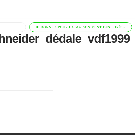
JE DONNE ! POUR LA MAISON VENT DES FORÊTS
hneider_dédale_vdf1999