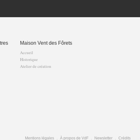
tres
Maison Vent des Fôrets
Accueil
Historique
Atelier de création
Mentions légales
À propos de VdF
Newsletter
Crédits