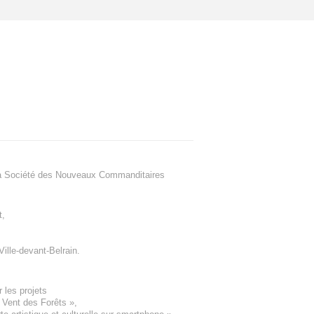
a Société des Nouveaux Commanditaires
t
,
Ville-devant-Belrain
.
 les projets
e Vent des Forêts
»,