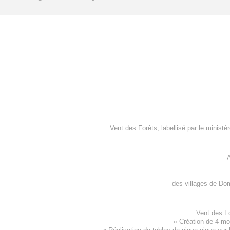
Vent des Forêts, labellisé par le ministè
A
des villages de
Dom
Vent des F
«
Création de 4 m