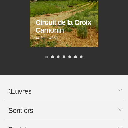
Circuit de la Croix
Circ
Camonin
Mar
14 km
·
4h30
10 km
Œuvres
Sentiers