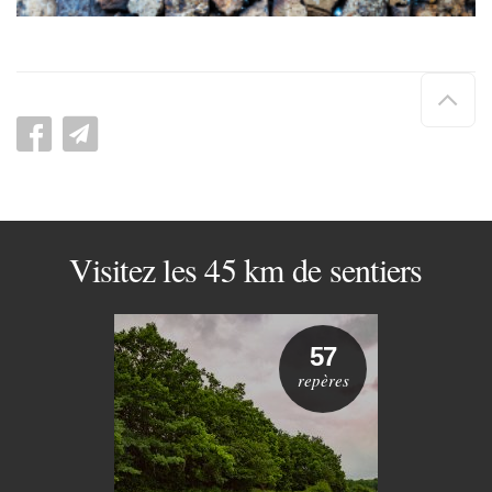
Hau
de
pag
Visitez les 45 km de sentiers
57
repères