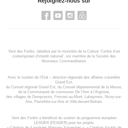
Rejoignez-nous sur
Vent des Forêts, labellisé par le ministère de la Culture ‘Centre d’art
contemporain d’intérêt national’, est membre de
la Société des
Nouveaux Commanditaires
Avec le soutien de l’
Etat – direction régionale des affaires cuturelles
Grand Est
,
du
Conseil régional Grand Est
, du
Conseil départemental de la Meuse
,
de la
Communauté de communes De l’Aire à l’Argonne
,
des villages de
Dompcevrin
,
Fresnes-au-Mont
,
Lahaymeix
,
Nicey-sur-
Aire
,
Pierrefitte-sur-Aire
et
Ville-devant-Belrain
.
Vent des Forêts a bénéficié du soutien du programme européen
LEADER (FEADER)
pour les projets
«
Création de 4 modules Maisons Sylvestres
», «
Création d’outils de