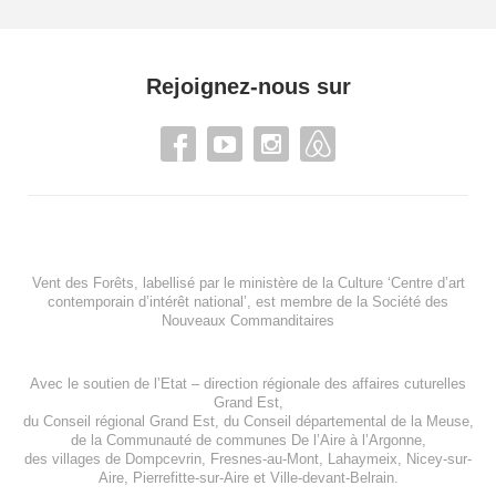
Rejoignez-nous sur
Vent des Forêts, labellisé par le ministère de la Culture ‘Centre d’art
contemporain d’intérêt national’, est membre de
la Société des
Nouveaux Commanditaires
Avec le soutien de l’
Etat – direction régionale des affaires cuturelles
Grand Est
,
du
Conseil régional Grand Est
, du
Conseil départemental de la Meuse
,
de la
Communauté de communes De l’Aire à l’Argonne
,
des villages de
Dompcevrin
,
Fresnes-au-Mont
,
Lahaymeix
,
Nicey-sur-
Aire
,
Pierrefitte-sur-Aire
et
Ville-devant-Belrain
.