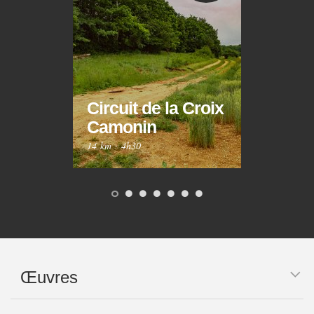
Circuit de la Croix
Circ
Camonin
Mar
14 km
·
4h30
10 km
Œuvres