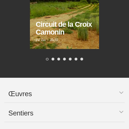
Circuit de la Croix
Circ
Camonin
Mar
14 km
·
4h30
10 km
Œuvres
Sentiers