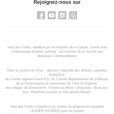
Rejoignez-nous sur
Vent des Forêts, labellisé par le ministère de la Culture ‘Centre d’art
contemporain d’intérêt national’, est membre de
la Société des
Nouveaux Commanditaires
Avec le soutien de l’
Etat – direction régionale des affaires cuturelles
Grand Est
,
du
Conseil régional Grand Est
, du
Conseil départemental de la Meuse
,
de la
Communauté de communes De l’Aire à l’Argonne
,
des villages de
Dompcevrin
,
Fresnes-au-Mont
,
Lahaymeix
,
Nicey-sur-
Aire
,
Pierrefitte-sur-Aire
et
Ville-devant-Belrain
.
Vent des Forêts a bénéficié du soutien du programme européen
LEADER (FEADER)
pour les projets