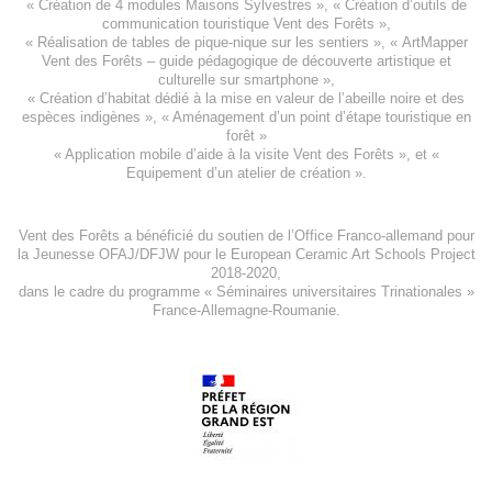
«
Création de 4 modules Maisons Sylvestres
», «
Création d’outils de
communication touristique Vent des Forêts
»,
« Réalisation de tables de pique-nique sur les sentiers », «
ArtMapper
Vent des Forêts
– guide pédagogique de découverte artistique et
culturelle sur smartphone »,
«
Création d’habitat dédié à la mise en valeur de l’abeille noire et des
espèces indigène
s », «
Aménagement d’un point d’étape touristique en
forêt
»
«
Application mobile d’aide à la visite Vent des Forêts
», et «
Equipement d’un atelier de création
».
Vent des Forêts a bénéficié du soutien de l’Office Franco-allemand pour
la Jeunesse
OFAJ/DFJW
pour le
European Ceramic Art Schools Project
2018-2020
,
dans le cadre du programme « Séminaires universitaires Trinationales »
France-Allemagne-Roumanie.