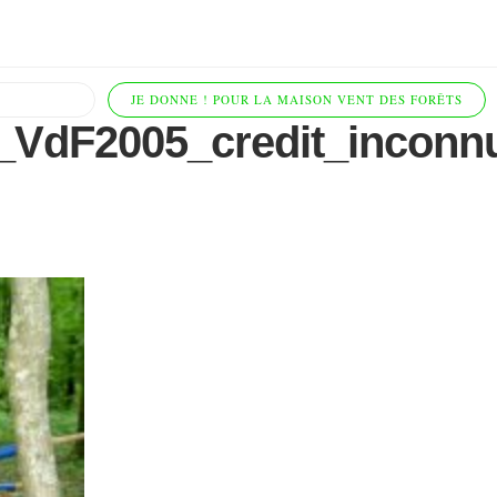
JE DONNE ! POUR LA MAISON VENT DES FORÊTS
s_VdF2005_credit_inconn