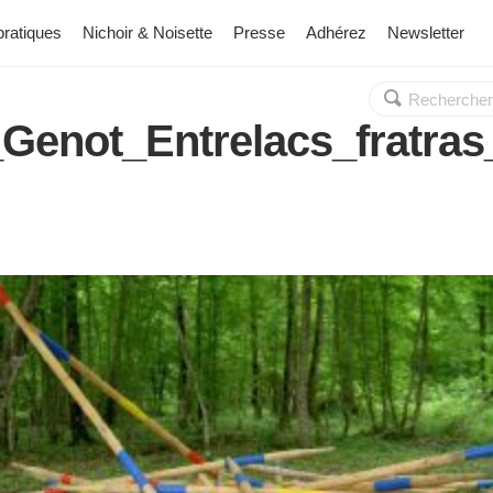
pratiques
Nichoir & Noisette
Presse
Adhérez
Newsletter
Rechercher :
OK
_Genot_Entrelacs_fratra