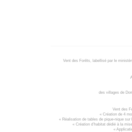
Vent des Forêts, labellisé par le ministè
A
des villages de
Dom
Vent des F
«
Création de 4 m
« Réalisation de tables de pique-nique sur 
«
Création d’habitat dédié à la mis
«
Applicati