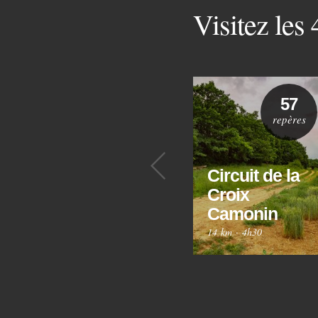
Visitez les
57
repères
Précédent
Circuit de la
Croix
Camonin
14 km
·
4h30