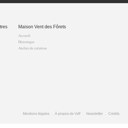
tres
Maison Vent des Fôrets
Accueil
Historique
Atelier de création
Mentions légales
À propos de VdF
Newsletter
Crédits