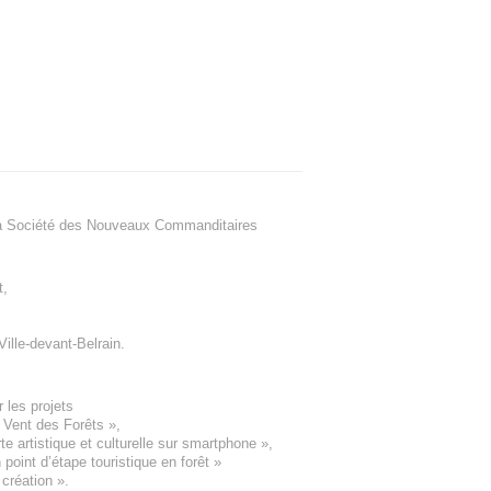
a Société des Nouveaux Commanditaires
t
,
Ville-devant-Belrain
.
 les projets
e Vent des Forêts
»,
 artistique et culturelle sur smartphone »,
oint d’étape touristique en forêt
»
 création
».