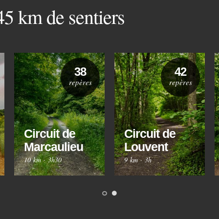
 45 km de sentiers
38
42
repères
repères
Circuit de
Circuit de
Marcaulieu
Louvent
10 km
·
3h30
9 km
·
3h