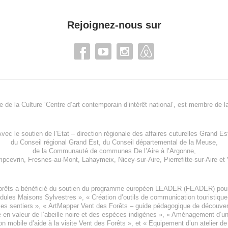
Rejoignez-nous sur
re de la Culture ‘Centre d’art contemporain d’intérêt national’, est membre de
l
vec le soutien de l’
Etat – direction régionale des affaires cuturelles Grand Es
du
Conseil régional Grand Est
, du
Conseil départemental de la Meuse
,
de la
Communauté de communes De l’Aire à l’Argonne
,
pcevrin
,
Fresnes-au-Mont
,
Lahaymeix
,
Nicey-sur-Aire
,
Pierrefitte-sur-Aire
et
orêts a bénéficié du soutien du programme européen
LEADER (FEADER)
pour
odules Maisons Sylvestres
», «
Création d’outils de communication touristiqu
les sentiers », «
ArtMapper Vent des Forêts
– guide pédagogique de découverte
e en valeur de l’abeille noire et des espèces indigène
s », «
Aménagement d’un p
on mobile d’aide à la visite Vent des Forêts
», et «
Equipement d’un atelier de