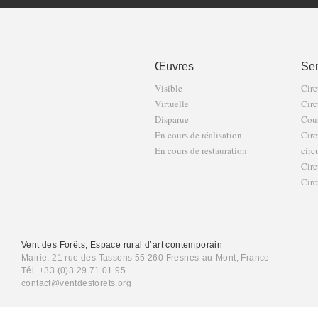
Œuvres
Sen
Visible
Circ
Virtuelle
Circ
Disparue
Cour
En cours de réalisation
Circ
En cours de restauration
circ
Circ
Circ
Vent des Forêts, Espace rural d’art contemporain
Mairie, 21 rue des Tassons 55 260 Fresnes-au-Mont, France
Tél. +33 (0)3 29 71 01 95
contact@ventdesforets.org