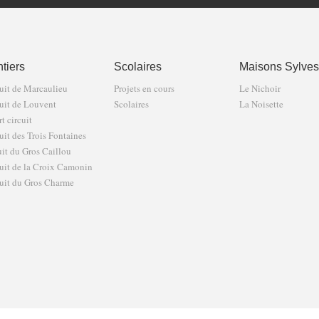
tiers
Scolaires
Maisons Sylves
uit de Marcaulieu
Projets en cours
Le Nichoir
uit de Louvent
Scolaires
La Noisette
t circuit
uit des Trois Fontaines
uit du Gros Caillou
uit de la Croix Camonin
uit du Gros Charme