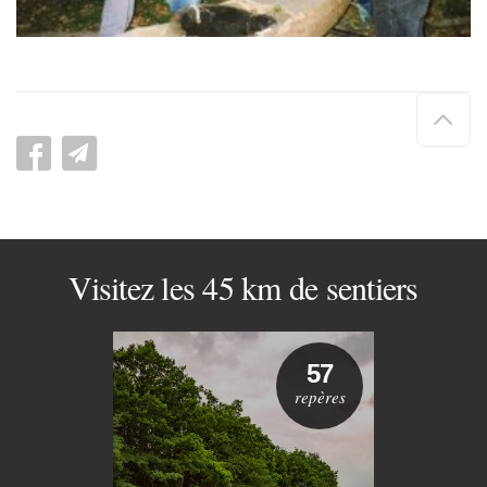
Hau
de
pag
Visitez les 45 km de sentiers
57
repères