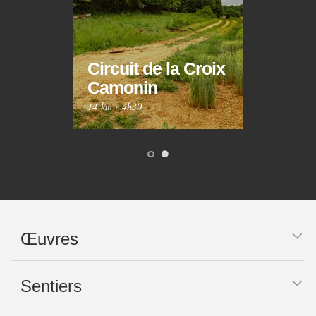
Circuit de la Croix
Circ
Camonin
Mar
14 km
·
4h30
10 km
Œuvres
Sentiers