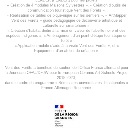
LEADER (FEADER)
pour les projets
«
Création de 4 modules Maisons Sylvestres
», «
Création d’outils de
communication touristique Vent des Forêts
»,
« Réalisation de tables de pique-nique sur les sentiers », «
ArtMapper
Vent des Forêts
– guide pédagogique de découverte artistique et
culturelle sur smartphone »,
«
Création d’habitat dédié à la mise en valeur de l’abeille noire et des
espèces indigène
s », «
Aménagement d’un point d’étape touristique en
forêt
»
«
Application mobile d’aide à la visite Vent des Forêts
», et «
Equipement d’un atelier de création
».
Vent des Forêts a bénéficié du soutien de l’Office Franco-allemand pour
la Jeunesse
OFAJ/DFJW
pour le
European Ceramic Art Schools Project
2018-2020
,
dans le cadre du programme « Séminaires universitaires Trinationales »
France-Allemagne-Roumanie.