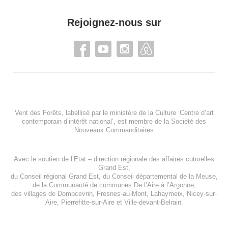
Rejoignez-nous sur
Vent des Forêts, labellisé par le ministère de la Culture ‘Centre d’art
contemporain d’intérêt national’, est membre de
la Société des
Nouveaux Commanditaires
Avec le soutien de l’
Etat – direction régionale des affaires cuturelles
Grand Est
,
du
Conseil régional Grand Est
, du
Conseil départemental de la Meuse
,
de la
Communauté de communes De l’Aire à l’Argonne
,
des villages de
Dompcevrin
,
Fresnes-au-Mont
,
Lahaymeix
,
Nicey-sur-
Aire
,
Pierrefitte-sur-Aire
et
Ville-devant-Belrain
.