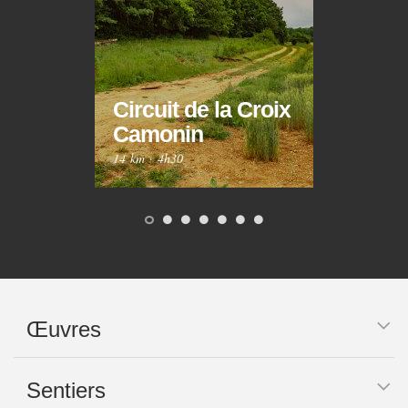
Circuit de la Croix
Circ
Camonin
Mar
14 km
·
4h30
10 km
Œuvres
Sentiers