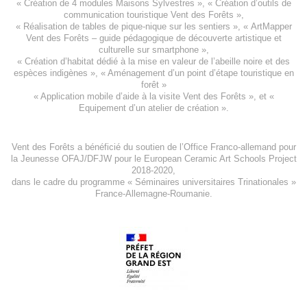
«
Création de 4 modules Maisons Sylvestres
», «
Création d’outils de
communication touristique Vent des Forêts
»,
« Réalisation de tables de pique-nique sur les sentiers », «
ArtMapper
Vent des Forêts
– guide pédagogique de découverte artistique et
culturelle sur smartphone »,
«
Création d’habitat dédié à la mise en valeur de l’abeille noire et des
espèces indigène
s », «
Aménagement d’un point d’étape touristique en
forêt
»
«
Application mobile d’aide à la visite Vent des Forêts
», et «
Equipement d’un atelier de création
».
Vent des Forêts a bénéficié du soutien de l’Office Franco-allemand pour
la Jeunesse
OFAJ/DFJW
pour le
European Ceramic Art Schools Project
2018-2020
,
dans le cadre du programme « Séminaires universitaires Trinationales »
France-Allemagne-Roumanie.