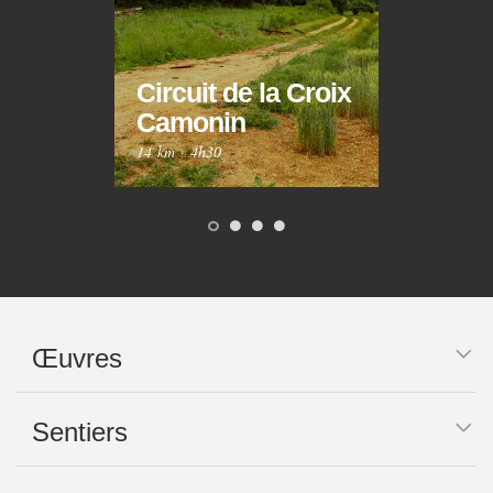
Circuit de la Croix
Circ
Camonin
Mar
14 km
·
4h30
10 km
Œuvres
Sentiers