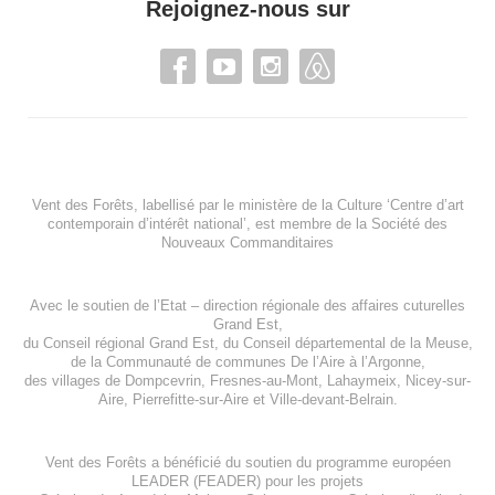
Rejoignez-nous sur
Vent des Forêts, labellisé par le ministère de la Culture ‘Centre d’art
contemporain d’intérêt national’, est membre de
la Société des
Nouveaux Commanditaires
Avec le soutien de l’
Etat – direction régionale des affaires cuturelles
Grand Est
,
du
Conseil régional Grand Est
, du
Conseil départemental de la Meuse
,
de la
Communauté de communes De l’Aire à l’Argonne
,
des villages de
Dompcevrin
,
Fresnes-au-Mont
,
Lahaymeix
,
Nicey-sur-
Aire
,
Pierrefitte-sur-Aire
et
Ville-devant-Belrain
.
Vent des Forêts a bénéficié du soutien du programme européen
LEADER (FEADER)
pour les projets