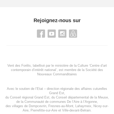
Rejoignez-nous sur
Vent des Forêts, labellisé par le ministère de la Culture ‘Centre d’art
contemporain d’intérêt national’, est membre de
la Société des
Nouveaux Commanditaires
Avec le soutien de l’
Etat – direction régionale des affaires cuturelles
Grand Est
,
du
Conseil régional Grand Est
, du
Conseil départemental de la Meuse
,
de la
Communauté de communes De l’Aire à l’Argonne
,
des villages de
Dompcevrin
,
Fresnes-au-Mont
,
Lahaymeix
,
Nicey-sur-
Aire
,
Pierrefitte-sur-Aire
et
Ville-devant-Belrain
.