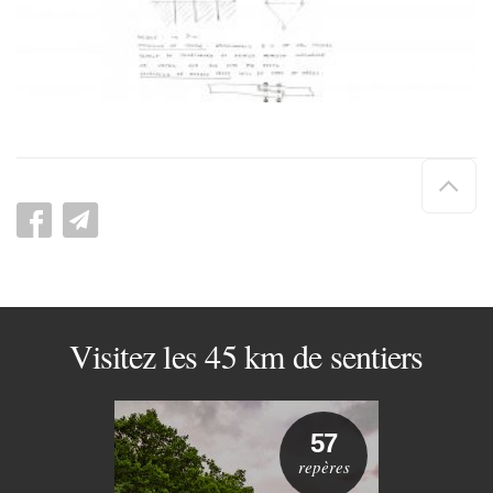
Hau
de
pag
Visitez les 45 km de sentiers
57
repères