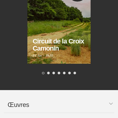
Circuit de la Croix
Circ
Camonin
Mar
14 km
·
4h30
10 km
Œuvres