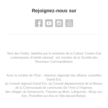
Rejoignez-nous sur
Vent des Forêts, labellisé par le ministère de la Culture ‘Centre d’art
contemporain d’intérêt national’, est membre de
la Société des
Nouveaux Commanditaires
Avec le soutien de l’
Etat – direction régionale des affaires cuturelles
Grand Est
,
du
Conseil régional Grand Est
, du
Conseil départemental de la Meuse
,
de la
Communauté de communes De l’Aire à l’Argonne
,
des villages de
Dompcevrin
,
Fresnes-au-Mont
,
Lahaymeix
,
Nicey-sur-
Aire
,
Pierrefitte-sur-Aire
et
Ville-devant-Belrain
.