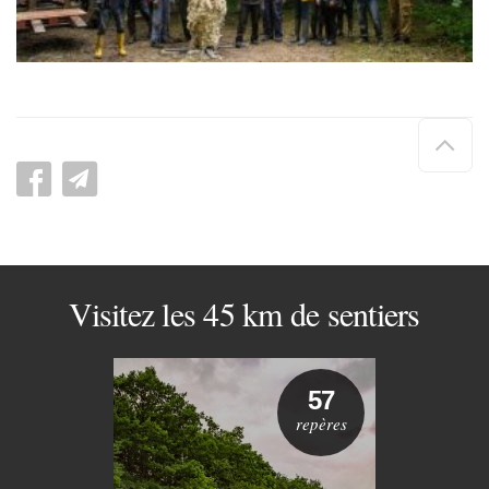
Hau
de
pag
Visitez les 45 km de sentiers
57
repères