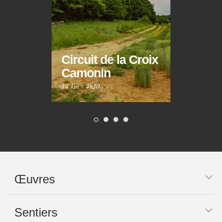
Circuit de la Croix
Circ
Camonin
Mar
14 km
·
4h30
10 km
Œuvres
Sentiers