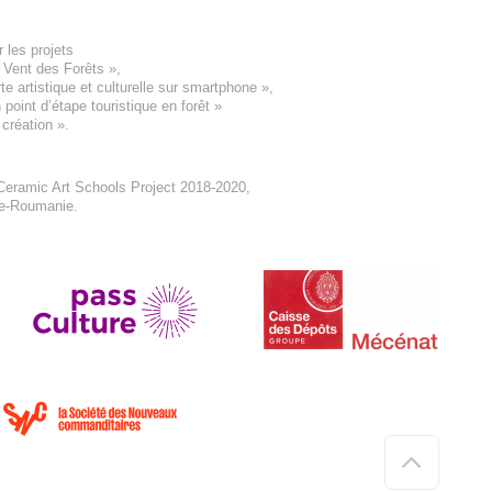
 les projets
e Vent des Forêts
»,
 artistique et culturelle sur smartphone »,
oint d’étape touristique en forêt
»
 création
».
eramic Art Schools Project 2018-2020
,
ne-Roumanie.
Haut
de
page