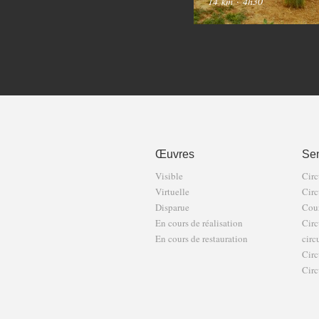
14 km
·
4h30
Œuvres
Sen
Visible
Circ
Virtuelle
Circ
Disparue
Cour
En cours de réalisation
Circ
En cours de restauration
circ
Circ
Circ