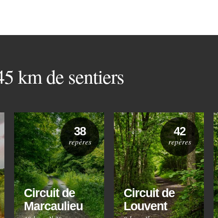
 45 km de sentiers
38
42
repères
repères
Circuit de
Circuit de
Marcaulieu
Louvent