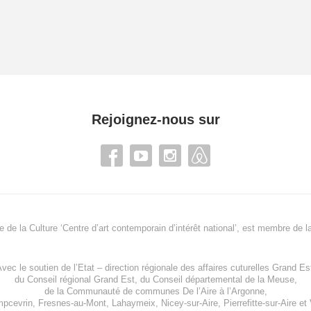
Rejoignez-nous sur
re de la Culture ‘Centre d’art contemporain d’intérêt national’, est membre de
l
vec le soutien de l’
Etat – direction régionale des affaires cuturelles Grand Es
du
Conseil régional Grand Est
, du
Conseil départemental de la Meuse
,
de la
Communauté de communes De l’Aire à l’Argonne
,
pcevrin
,
Fresnes-au-Mont
,
Lahaymeix
,
Nicey-sur-Aire
,
Pierrefitte-sur-Aire
et