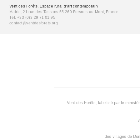
Vent des Forêts, Espace rural d’art contemporain
Mairie, 21 rue des Tassons 55 260 Fresnes-au-Mont, France
Tél. +33 (0)3 29 71 01 95
contact@ventdesforets.org
Vent des Forêts, labellisé par le ministè
A
des villages de
Dom