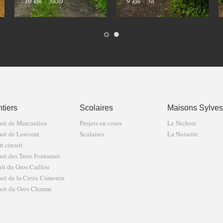
10 km
·
3h30
9 km
·
3h
tiers
Scolaires
Maisons Sylves
uit de Marcaulieu
Projets en cours
Le Nichoir
uit de Louvent
Scolaires
La Noisette
t circuit
uit des Trois Fontaines
uit du Gros Caillou
uit de la Croix Camonin
uit du Gros Charme