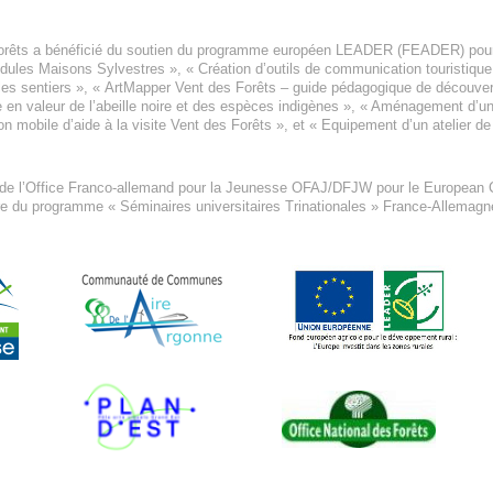
orêts a bénéficié du soutien du programme européen
LEADER (FEADER)
pour
odules Maisons Sylvestres
», «
Création d’outils de communication touristiqu
les sentiers », «
ArtMapper Vent des Forêts
– guide pédagogique de découverte
e en valeur de l’abeille noire et des espèces indigène
s », «
Aménagement d’un p
on mobile d’aide à la visite Vent des Forêts
», et «
Equipement d’un atelier de
 de l’Office Franco-allemand pour la Jeunesse
OFAJ/DFJW
pour le
European C
re du programme « Séminaires universitaires Trinationales » France-Allemag