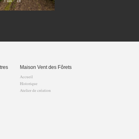
3 km
·
1h
8 km
·
2h30
12 
tres
Maison Vent des Fôrets
Accueil
Historique
Atelier de création