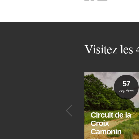
Visitez les
57
repères
Précédent
Circuit de la
Croix
Camonin