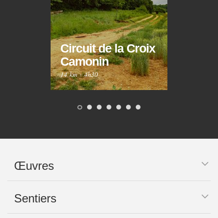
Circuit de la Croix
Circ
Camonin
Mar
14 km
·
4h30
10 km
Œuvres
Sentiers