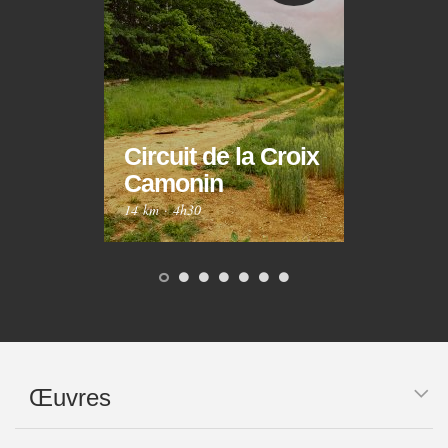
Circuit de la Croix
Circ
Camonin
Mar
14 km
·
4h30
10 km
Œuvres