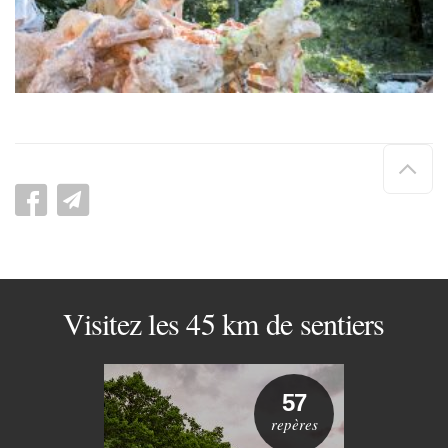
Hau
de
pag
Visitez les 45 km de sentiers
57
repères