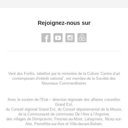
Rejoignez-nous sur
Vent des Forêts, labellisé par le ministère de la Culture ‘Centre d’art
contemporain d’intérêt national’, est membre de
la Société des
Nouveaux Commanditaires
Avec le soutien de l’
Etat – direction régionale des affaires cuturelles
Grand Est
,
du
Conseil régional Grand Est
, du
Conseil départemental de la Meuse
,
de la
Communauté de communes De l’Aire à l’Argonne
,
des villages de
Dompcevrin
,
Fresnes-au-Mont
,
Lahaymeix
,
Nicey-sur-
Aire
,
Pierrefitte-sur-Aire
et
Ville-devant-Belrain
.