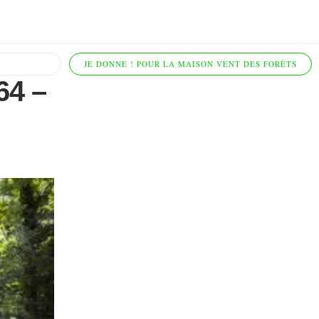
JE DONNE ! POUR LA MAISON VENT DES FORÊTS
64 –