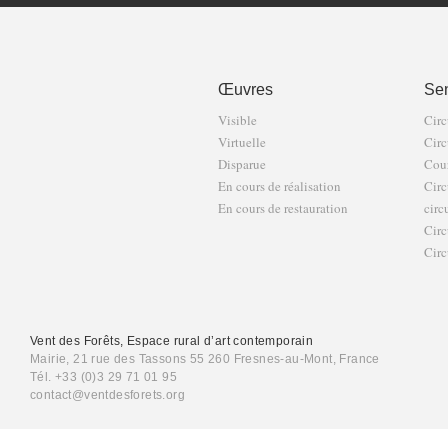
Œuvres
Sen
Visible
Circ
Virtuelle
Circ
Disparue
Cour
En cours de réalisation
Circ
En cours de restauration
circ
Circ
Circ
Vent des Forêts, Espace rural d’art contemporain
Mairie, 21 rue des Tassons 55 260 Fresnes-au-Mont, France
Tél. +33 (0)3 29 71 01 95
contact@ventdesforets.org