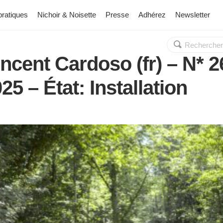
pratiques
Nichoir & Noisette
Presse
Adhérez
Newsletter
Rechercher :
OK
incent Cardoso (fr) – N* 2
5 – État: Installation