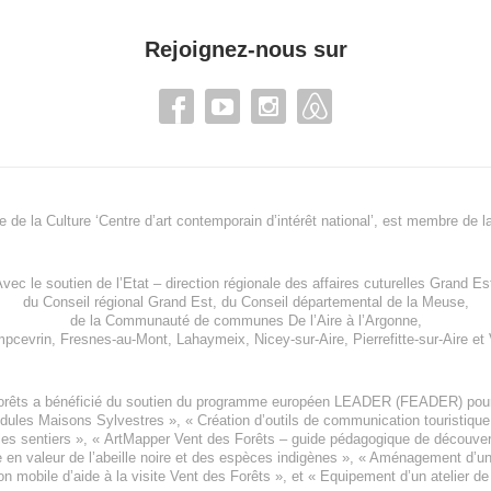
Rejoignez-nous sur
re de la Culture ‘Centre d’art contemporain d’intérêt national’, est membre de
l
vec le soutien de l’
Etat – direction régionale des affaires cuturelles Grand Es
du
Conseil régional Grand Est
, du
Conseil départemental de la Meuse
,
de la
Communauté de communes De l’Aire à l’Argonne
,
pcevrin
,
Fresnes-au-Mont
,
Lahaymeix
,
Nicey-sur-Aire
,
Pierrefitte-sur-Aire
et
orêts a bénéficié du soutien du programme européen
LEADER (FEADER)
pour
odules Maisons Sylvestres
», «
Création d’outils de communication touristiqu
les sentiers », «
ArtMapper Vent des Forêts
– guide pédagogique de découverte
e en valeur de l’abeille noire et des espèces indigène
s », «
Aménagement d’un p
on mobile d’aide à la visite Vent des Forêts
», et «
Equipement d’un atelier de