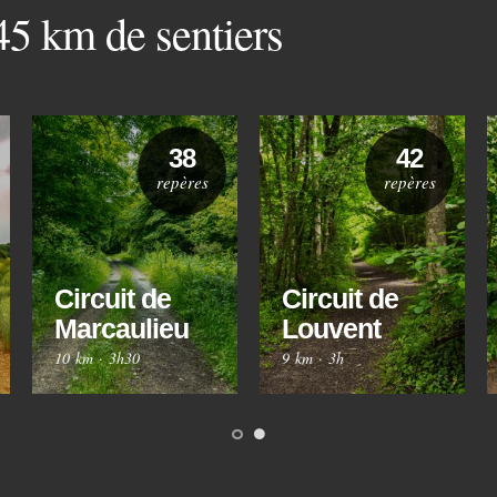
 45 km de sentiers
38
42
repères
repères
Circuit de
Circuit de
Marcaulieu
Louvent
10 km
·
3h30
9 km
·
3h