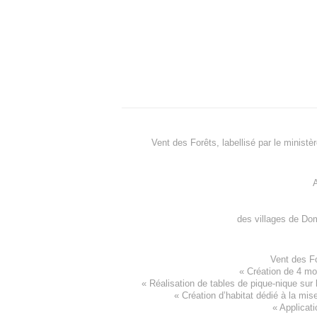
Vent des Forêts, labellisé par le ministè
A
des villages de
Dom
Vent des F
«
Création de 4 m
« Réalisation de tables de pique-nique sur 
«
Création d’habitat dédié à la mis
«
Applicati