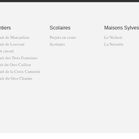
tiers
Scolaires
Maisons Sylves
uit de Marcaulieu
Projets en cours
Le Nichoir
uit de Louvent
Scolaires
La Noisette
t circuit
uit des Trois Fontaines
uit du Gros Caillou
uit de la Croix Camonin
uit du Gros Charme