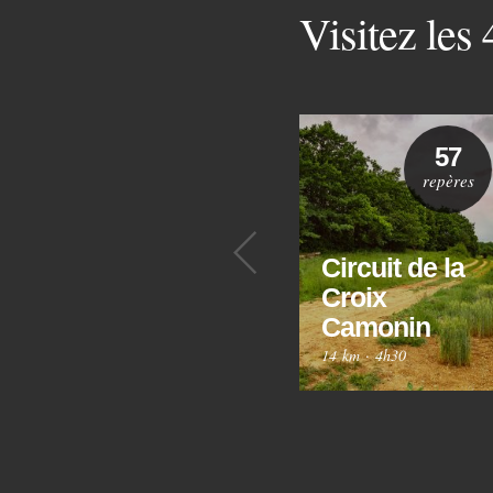
Visitez les
57
repères
Précédent
Circuit de la
Croix
Camonin
14 km
·
4h30