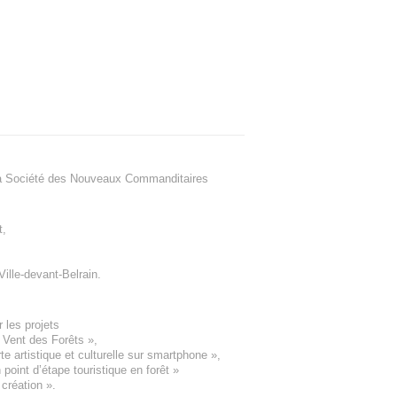
a Société des Nouveaux Commanditaires
t
,
Ville-devant-Belrain
.
 les projets
e Vent des Forêts
»,
 artistique et culturelle sur smartphone »,
oint d’étape touristique en forêt
»
 création
».