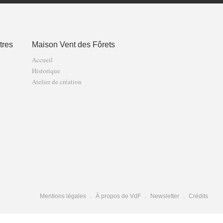
tres
Maison Vent des Fôrets
Accueil
Historique
Atelier de création
Mentions légales
À propos de VdF
Newsletter
Crédits