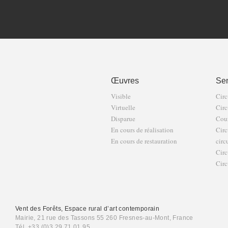
Œuvres
Sen
Visible
Circ
Virtuelle
Circ
Disparue
Cour
En cours de réalisation
Circ
En cours de restauration
circ
Circ
Circ
Vent des Forêts, Espace rural d’art contemporain
Mairie, 21 rue des Tassons 55 260 Fresnes-au-Mont, France
Tél. +33 (0)3 29 71 01 95