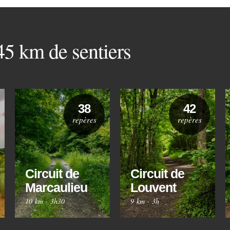
 45 km de sentiers
38
42
repères
repères
Circuit de
Circuit de
Marcaulieu
Louvent
10 km
·
3h30
9 km
·
3h