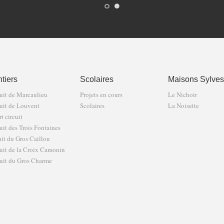
tiers
Scolaires
Maisons Sylves
uit de Marcaulieu
Projets en cours
Le Nichoir
uit de Louvent
Scolaires
La Noisette
t circuit
uit des Trois Fontaines
uit du Gros Caillou
uit de la Croix Camonin
uit du Gros Charme