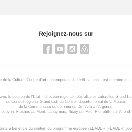
Rejoignez-nous sur
re de la Culture ‘Centre d’art contemporain d’intérêt national’, est membre de
l
vec le soutien de l’
Etat – direction régionale des affaires cuturelles Grand Es
du
Conseil régional Grand Est
, du
Conseil départemental de la Meuse
,
de la
Communauté de communes De l’Aire à l’Argonne
,
pcevrin
,
Fresnes-au-Mont
,
Lahaymeix
,
Nicey-sur-Aire
,
Pierrefitte-sur-Aire
et
orêts a bénéficié du soutien du programme européen
LEADER (FEADER)
pour