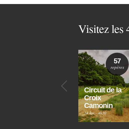
Visitez les
57
repères
Précédent
Circuit de la
Croix
Camonin
14 km
·
4h30