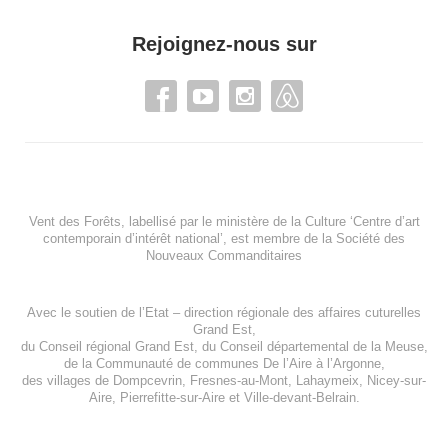
Rejoignez-nous sur
Vent des Forêts, labellisé par le ministère de la Culture ‘Centre d’art
contemporain d’intérêt national’, est membre de
la Société des
Nouveaux Commanditaires
Avec le soutien de l’
Etat – direction régionale des affaires cuturelles
Grand Est
,
du
Conseil régional Grand Est
, du
Conseil départemental de la Meuse
,
de la
Communauté de communes De l’Aire à l’Argonne
,
des villages de
Dompcevrin
,
Fresnes-au-Mont
,
Lahaymeix
,
Nicey-sur-
Aire
,
Pierrefitte-sur-Aire
et
Ville-devant-Belrain
.