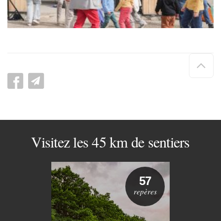
Hau
de
pag
Visitez les 45 km de sentiers
57
repères