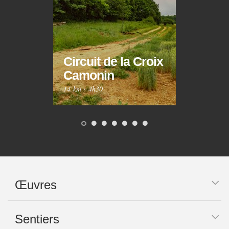
Circuit de la Croix
Circ
Camonin
Mar
14 km
·
4h30
10 km
Œuvres
Sentiers