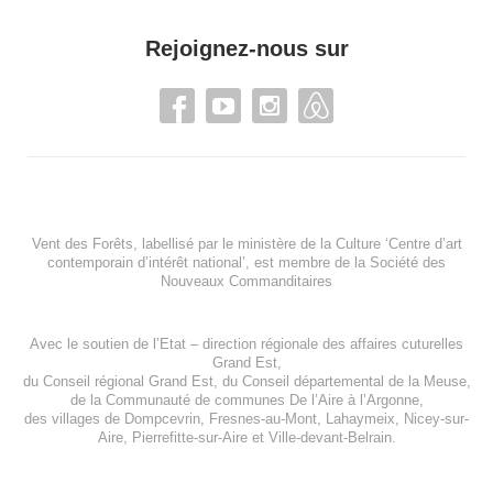
Rejoignez-nous sur
Vent des Forêts, labellisé par le ministère de la Culture ‘Centre d’art
contemporain d’intérêt national’, est membre de
la Société des
Nouveaux Commanditaires
Avec le soutien de l’
Etat – direction régionale des affaires cuturelles
Grand Est
,
du
Conseil régional Grand Est
, du
Conseil départemental de la Meuse
,
de la
Communauté de communes De l’Aire à l’Argonne
,
des villages de
Dompcevrin
,
Fresnes-au-Mont
,
Lahaymeix
,
Nicey-sur-
Aire
,
Pierrefitte-sur-Aire
et
Ville-devant-Belrain
.