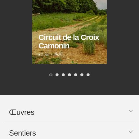
Circuit de la Croix
Circ
Camonin
Mar
14 km
·
4h30
10 km
Œuvres
Sentiers