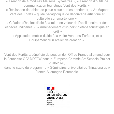
«
Création de 4 modules Maisons Sylvestres
», «
Création d’outils de
communication touristique Vent des Forêts
»,
« Réalisation de tables de pique-nique sur les sentiers », «
ArtMapper
Vent des Forêts
– guide pédagogique de découverte artistique et
culturelle sur smartphone »,
«
Création d’habitat dédié à la mise en valeur de l’abeille noire et des
espèces indigène
s », «
Aménagement d’un point d’étape touristique en
forêt
»
«
Application mobile d’aide à la visite Vent des Forêts
», et «
Equipement d’un atelier de création
».
Vent des Forêts a bénéficié du soutien de l’Office Franco-allemand pour
la Jeunesse
OFAJ/DFJW
pour le
European Ceramic Art Schools Project
2018-2020
,
dans le cadre du programme « Séminaires universitaires Trinationales »
France-Allemagne-Roumanie.