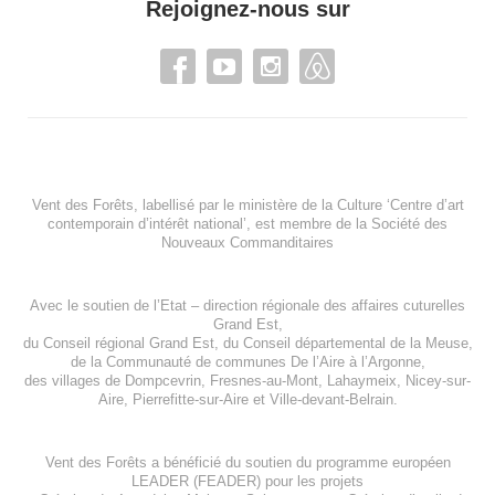
Rejoignez-nous sur
Vent des Forêts, labellisé par le ministère de la Culture ‘Centre d’art
contemporain d’intérêt national’, est membre de
la Société des
Nouveaux Commanditaires
Avec le soutien de l’
Etat – direction régionale des affaires cuturelles
Grand Est
,
du
Conseil régional Grand Est
, du
Conseil départemental de la Meuse
,
de la
Communauté de communes De l’Aire à l’Argonne
,
des villages de
Dompcevrin
,
Fresnes-au-Mont
,
Lahaymeix
,
Nicey-sur-
Aire
,
Pierrefitte-sur-Aire
et
Ville-devant-Belrain
.
Vent des Forêts a bénéficié du soutien du programme européen
LEADER (FEADER)
pour les projets