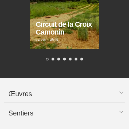
Circuit de la Croix
Circ
Camonin
Mar
14 km
·
4h30
10 km
Œuvres
Sentiers