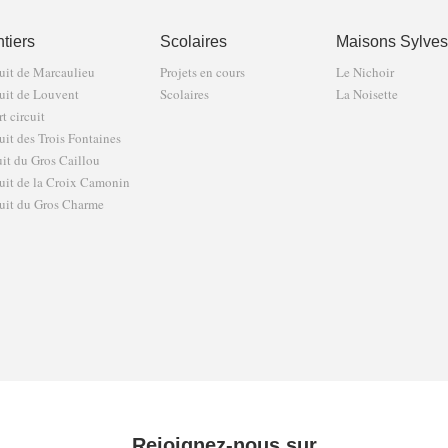
tiers
Scolaires
Maisons Sylves
uit de Marcaulieu
Projets en cours
Le Nichoir
uit de Louvent
Scolaires
La Noisette
t circuit
uit des Trois Fontaines
uit du Gros Caillou
uit de la Croix Camonin
uit du Gros Charme
Rejoignez-nous sur