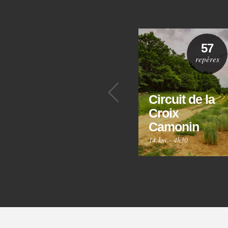
57
repères
Précédent
Circuit de la
Croix
Camonin
14 km
·
4h30