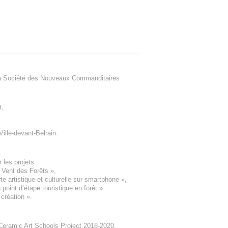
a Société des Nouveaux Commanditaires
t
,
Ville-devant-Belrain
.
 les projets
e Vent des Forêts
»,
 artistique et culturelle sur smartphone »,
oint d’étape touristique en forêt
»
 création
».
eramic Art Schools Project 2018-2020
,