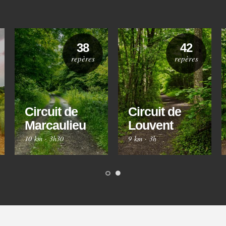
38
42
repères
repères
Circuit de
Circuit de
Marcaulieu
Louvent
10 km
·
3h30
9 km
·
3h