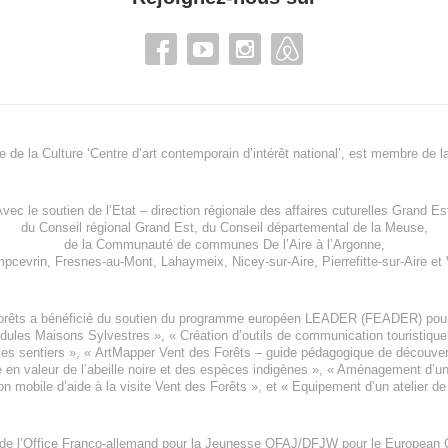
re de la Culture ‘Centre d’art contemporain d’intérêt national’, est membre de
l
vec le soutien de l’
Etat – direction régionale des affaires cuturelles Grand Es
du
Conseil régional Grand Est
, du
Conseil départemental de la Meuse
,
de la
Communauté de communes De l’Aire à l’Argonne
,
pcevrin
,
Fresnes-au-Mont
,
Lahaymeix
,
Nicey-sur-Aire
,
Pierrefitte-sur-Aire
et
orêts a bénéficié du soutien du programme européen
LEADER (FEADER)
pour
odules Maisons Sylvestres
», «
Création d’outils de communication touristiqu
les sentiers », «
ArtMapper Vent des Forêts
– guide pédagogique de découverte
e en valeur de l’abeille noire et des espèces indigène
s », «
Aménagement d’un p
on mobile d’aide à la visite Vent des Forêts
», et «
Equipement d’un atelier de
 de l’Office Franco-allemand pour la Jeunesse
OFAJ/DFJW
pour le
European C