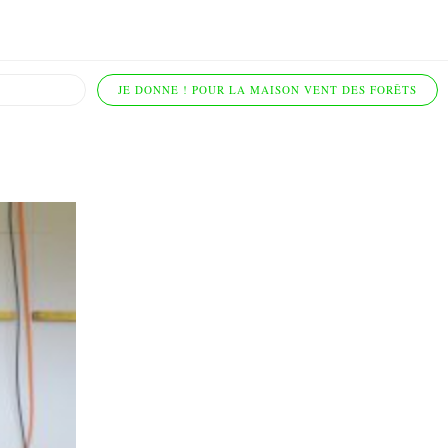
JE DONNE ! POUR LA MAISON VENT DES FORÊTS