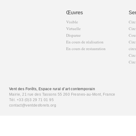
Œuvres
Sen
Visible
Circ
Virtuelle
Circ
Disparue
Cour
En cours de réalisation
Circ
En cours de restauration
circ
Circ
Circ
Vent des Forêts, Espace rural d’art contemporain
Mairie, 21 rue des Tassons 55 260 Fresnes-au-Mont, France
Tél. +33 (0)3 29 71 01 95
contact@ventdesforets.org