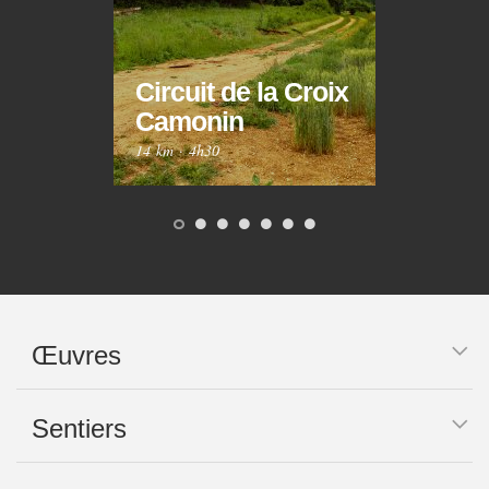
Circuit de la Croix
Circ
Camonin
Mar
14 km
·
4h30
10 km
Œuvres
Sentiers