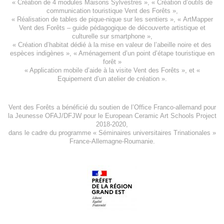
«
Création de 4 modules Maisons Sylvestres
», «
Création d’outils de
communication touristique Vent des Forêts
»,
« Réalisation de tables de pique-nique sur les sentiers », «
ArtMapper
Vent des Forêts
– guide pédagogique de découverte artistique et
culturelle sur smartphone »,
«
Création d’habitat dédié à la mise en valeur de l’abeille noire et des
espèces indigène
s », «
Aménagement d’un point d’étape touristique en
forêt
»
«
Application mobile d’aide à la visite Vent des Forêts
», et «
Equipement d’un atelier de création
».
Vent des Forêts a bénéficié du soutien de l’Office Franco-allemand pour
la Jeunesse
OFAJ/DFJW
pour le
European Ceramic Art Schools Project
2018-2020
,
dans le cadre du programme « Séminaires universitaires Trinationales »
France-Allemagne-Roumanie.