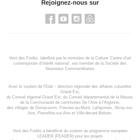
Rejoignez-nous sur
Vent des Forêts, labellisé par le ministère de la Culture ‘Centre d’art
contemporain d’intérêt national’, est membre de
la Société des
Nouveaux Commanditaires
Avec le soutien de l’
Etat – direction régionale des affaires cuturelles
Grand Est
,
du
Conseil régional Grand Est
, du
Conseil départemental de la Meuse
,
de la
Communauté de communes De l’Aire à l’Argonne
,
des villages de
Dompcevrin
,
Fresnes-au-Mont
,
Lahaymeix
,
Nicey-sur-
Aire
,
Pierrefitte-sur-Aire
et
Ville-devant-Belrain
.
Vent des Forêts a bénéficié du soutien du programme européen
LEADER (FEADER)
pour les projets