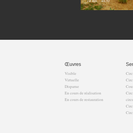
14 km
·
4h30
Œuvres
Sen
Visible
Circ
Virtuelle
Circ
Disparue
Cour
En cours de réalisation
Circ
En cours de restauration
circ
Circ
Circ