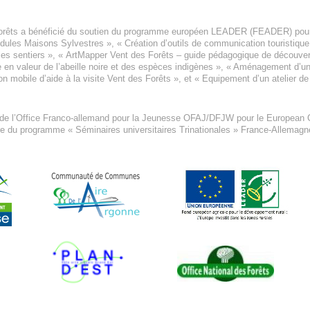
orêts a bénéficié du soutien du programme européen
LEADER (FEADER)
pour
odules Maisons Sylvestres
», «
Création d’outils de communication touristiqu
les sentiers », «
ArtMapper Vent des Forêts
– guide pédagogique de découverte
e en valeur de l’abeille noire et des espèces indigène
s », «
Aménagement d’un p
on mobile d’aide à la visite Vent des Forêts
», et «
Equipement d’un atelier de
 de l’Office Franco-allemand pour la Jeunesse
OFAJ/DFJW
pour le
European C
re du programme « Séminaires universitaires Trinationales » France-Allemag