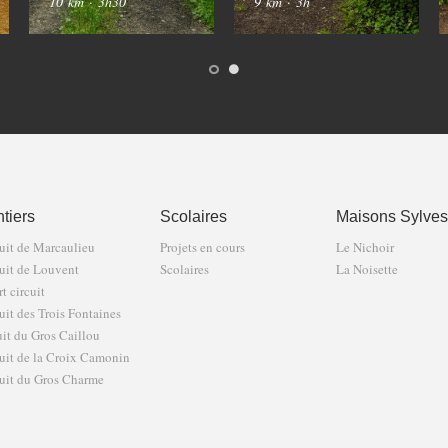
10 km
·
3h30
9 km
·
3h
tiers
Scolaires
Maisons Sylves
uit de Marcaulieu
Projets en cours
Le Nichoir
uit de Louvent
Scolaires
La Noisette
t circuit
uit des Trois Fontaines
uit du Gros Caillou
uit de la Croix Camonin
uit du Gros Charme