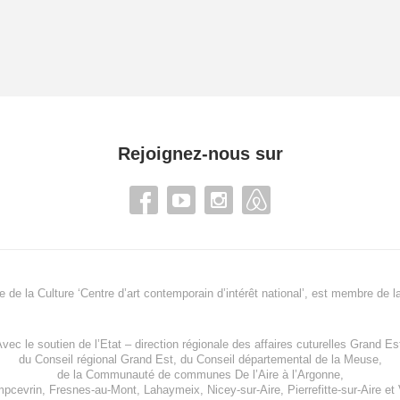
Rejoignez-nous sur
re de la Culture ‘Centre d’art contemporain d’intérêt national’, est membre de
l
vec le soutien de l’
Etat – direction régionale des affaires cuturelles Grand Es
du
Conseil régional Grand Est
, du
Conseil départemental de la Meuse
,
de la
Communauté de communes De l’Aire à l’Argonne
,
pcevrin
,
Fresnes-au-Mont
,
Lahaymeix
,
Nicey-sur-Aire
,
Pierrefitte-sur-Aire
et