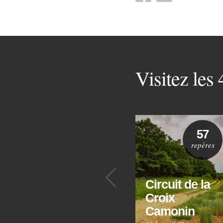
Visitez les
57
repères
Précédent
Circuit de la
Croix
Camonin