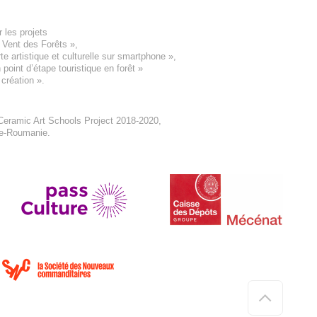
 les projets
e Vent des Forêts
»,
 artistique et culturelle sur smartphone »,
oint d’étape touristique en forêt
»
 création
».
eramic Art Schools Project 2018-2020
,
ne-Roumanie.
Haut
de
page