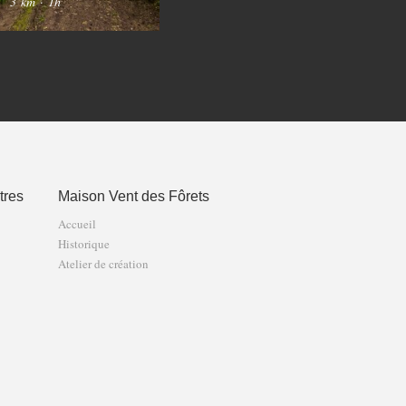
3 km
·
1h
8 km
·
2h30
12 
tres
Maison Vent des Fôrets
Accueil
Historique
Atelier de création