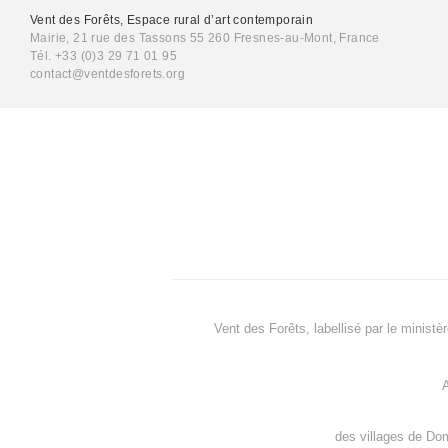
Vent des Forêts, Espace rural d’art contemporain
Mairie, 21 rue des Tassons 55 260 Fresnes-au-Mont, France
Tél. +33 (0)3 29 71 01 95
contact@ventdesforets.org
Vent des Forêts, labellisé par le ministè
A
des villages de
Dom