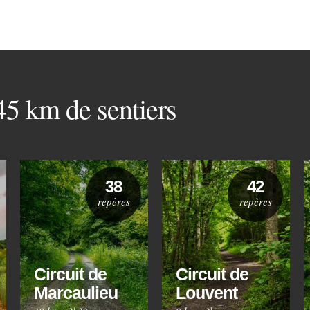
 45 km de sentiers
38
42
repères
repères
Circuit de
Circuit de
Marcaulieu
Louvent