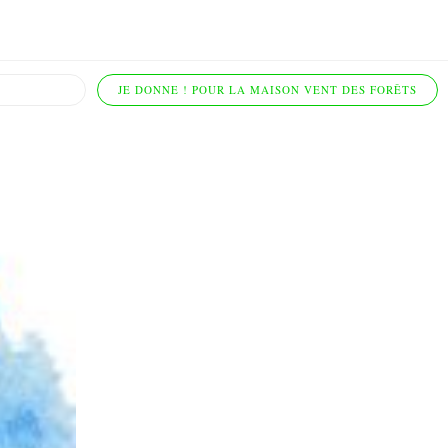
JE DONNE ! POUR LA MAISON VENT DES FORÊTS