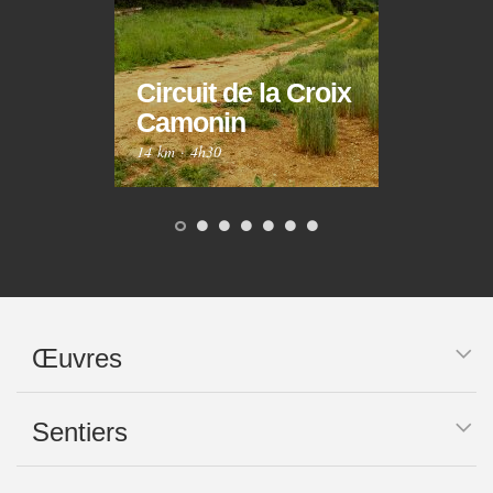
Circuit de la Croix
Circ
Camonin
Mar
14 km
·
4h30
10 km
Œuvres
Sentiers