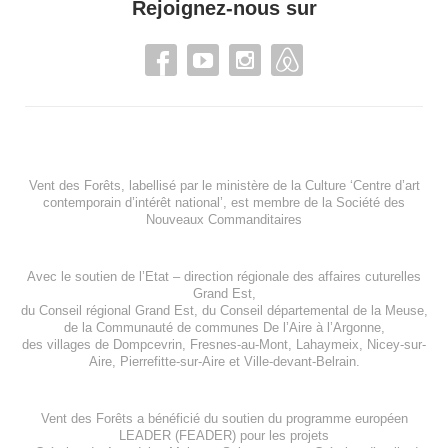
Rejoignez-nous sur
Vent des Forêts, labellisé par le ministère de la Culture ‘Centre d’art
contemporain d’intérêt national’, est membre de
la Société des
Nouveaux Commanditaires
Avec le soutien de l’
Etat – direction régionale des affaires cuturelles
Grand Est
,
du
Conseil régional Grand Est
, du
Conseil départemental de la Meuse
,
de la
Communauté de communes De l’Aire à l’Argonne
,
des villages de
Dompcevrin
,
Fresnes-au-Mont
,
Lahaymeix
,
Nicey-sur-
Aire
,
Pierrefitte-sur-Aire
et
Ville-devant-Belrain
.
Vent des Forêts a bénéficié du soutien du programme européen
LEADER (FEADER)
pour les projets