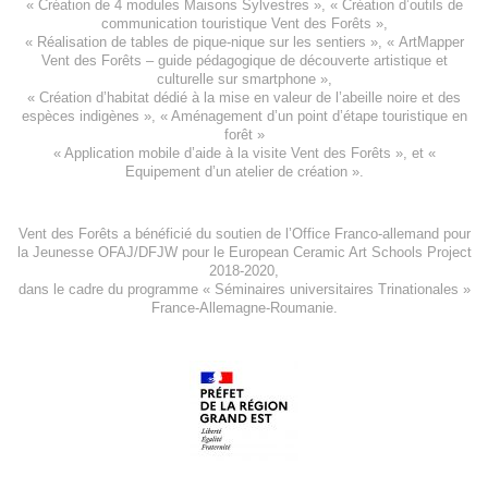
«
Création de 4 modules Maisons Sylvestres
», «
Création d’outils de
communication touristique Vent des Forêts
»,
« Réalisation de tables de pique-nique sur les sentiers », «
ArtMapper
Vent des Forêts
– guide pédagogique de découverte artistique et
culturelle sur smartphone »,
«
Création d’habitat dédié à la mise en valeur de l’abeille noire et des
espèces indigène
s », «
Aménagement d’un point d’étape touristique en
forêt
»
«
Application mobile d’aide à la visite Vent des Forêts
», et «
Equipement d’un atelier de création
».
Vent des Forêts a bénéficié du soutien de l’Office Franco-allemand pour
la Jeunesse
OFAJ/DFJW
pour le
European Ceramic Art Schools Project
2018-2020
,
dans le cadre du programme « Séminaires universitaires Trinationales »
France-Allemagne-Roumanie.